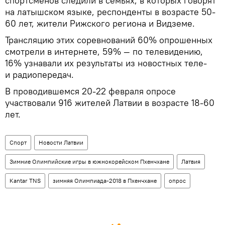
спортсменов следили в семьях, в которых говорят
на латышском языке, респонденты в возрасте 50-
60 лет, жители Рижского региона и Видземе.
Трансляцию этих соревнований 60% опрошенных
смотрели в интернете, 59% — по телевидению,
16% узнавали их результаты из новостных теле-
и радиопередач.
В проводившемся 20-22 февраля опросе
участвовали 916 жителей Латвии в возрасте 18-60
лет.
Спорт
Новости Латвии
Зимние Олимпийские игры в южнокорейском Пхенчхане
Латвия
Kantar TNS
зимняя Олимпиада-2018 в Пхенчхане
опрос