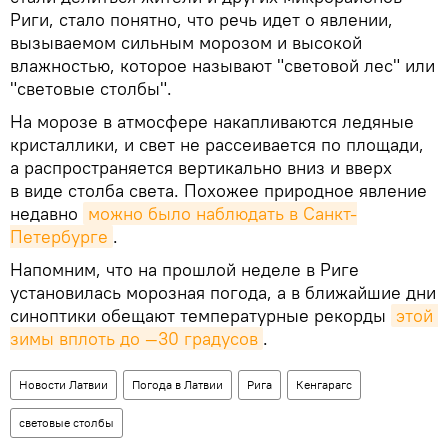
Риги, стало понятно, что речь идет о явлении,
вызываемом сильным морозом и высокой
влажностью, которое называют "световой лес" или
"световые столбы".
На морозе в атмосфере накапливаются ледяные
кристаллики, и свет не рассеивается по площади,
а распространяется вертикально вниз и вверх
в виде столба света. Похожее природное явление
недавно
можно было наблюдать в Санкт-
Петербурге
.
Напомним, что на прошлой неделе в Риге
установилась морозная погода, а в ближайшие дни
синоптики обещают температурные рекорды
этой 
зимы вплоть до —30 градусов
.
Новости Латвии
Погода в Латвии
Рига
Кенгарагс
световые столбы