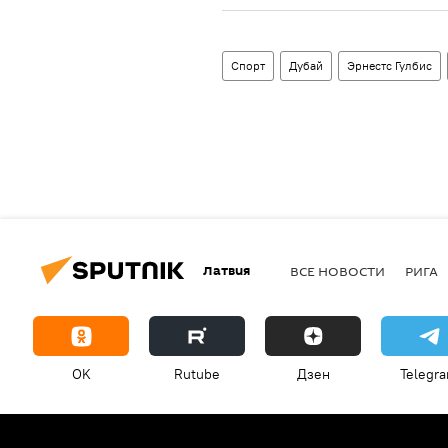
Спорт
Дубай
Эрнестс Гулбис
Латвия
ВСЕ НОВОСТИ
РИГА
OK
Rutube
Дзен
Telegr