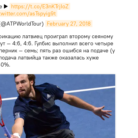
e ▶️
https://t.co/E3nKTrjIoZ
.twitter.com/asTspyig9t
 (@ATPWorldTour)
February 27, 2018
икацию латвиец проиграл второму сеяному
нут — 4:6, 4:6. Гулбис выполнил всего четыре
оперник — семь; пять раз ошибся на подаче (у
подача латвийца также оказалась хуже
60%.