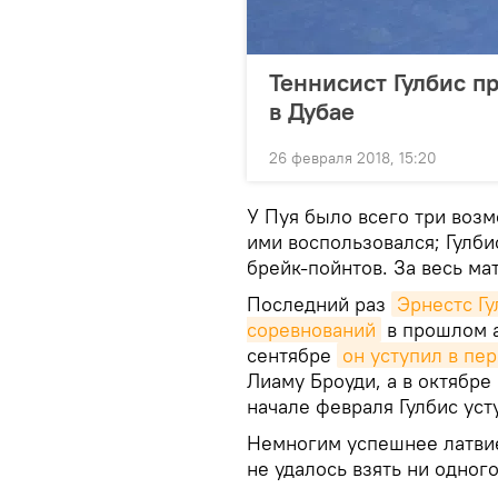
Теннисист Гулбис п
в Дубае
26 февраля 2018, 15:20
У Пуя было всего три возм
ими воспользовался; Гулби
брейк-пойнтов. За весь ма
Последний раз
Эрнестс Гу
соревнований
в прошлом а
сентябре
он уступил в пе
Лиаму Броуди, а в октябр
начале февраля Гулбис уст
Немногим успешнее латвие
не удалось взять ни одного