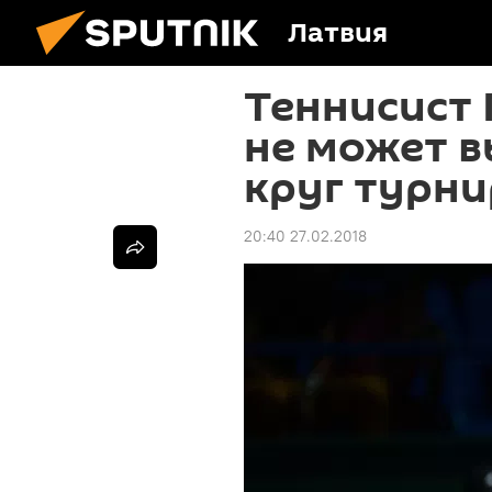
Латвия
Теннисист 
не может в
круг турни
20:40 27.02.2018