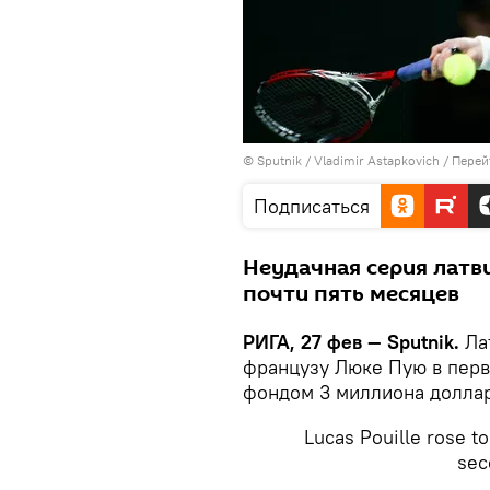
© Sputnik / Vladimir Astapkovich
/
Перей
Подписаться
Неудачная серия латв
почти пять месяцев
РИГА, 27 фев — Sputnik.
Ла
французу Люке Пую в перв
фондом 3 миллиона доллар
Lucas Pouille rose to
sec