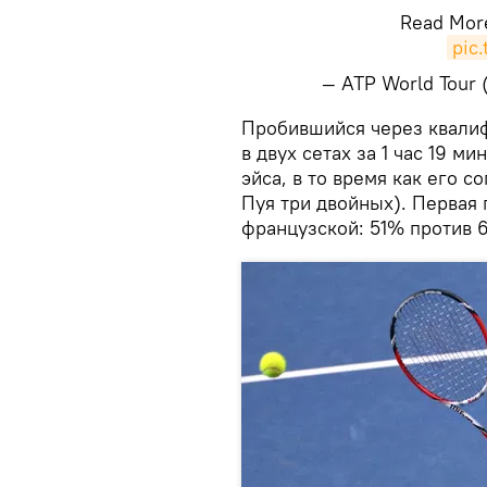
Read Mor
pic
— ATP World Tour
Пробившийся через квалиф
в двух сетах за 1 час 19 ми
эйса, в то время как его с
Пуя три двойных). Первая 
французской: 51% против 