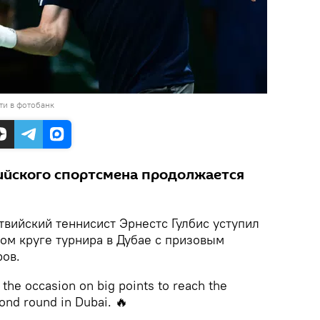
ти в фотобанк
ийского спортсмена продолжается
твийский теннисист Эрнестс Гулбис уступил
ом круге турнира в Дубае с призовым
ов.
 the occasion on big points to reach the
ond round in Dubai. 🔥