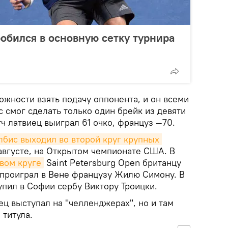
робился в основную сетку турнира
ожности взять подачу оппонента, и он всеми
с смог сделать только один брейк из девяти
тч латвиец выиграл 61 очко, француз —70.
лбис выходил во второй круг крупных 
вгусте, на Открытом чемпионате США. В
рвом круге
Saint Petersburg Open британцу
е проиграл в Вене французу Жилю Симону. В
упил в Софии сербу Виктору Троицки.
ц выступал на "челленджерах", но и там
 титула.