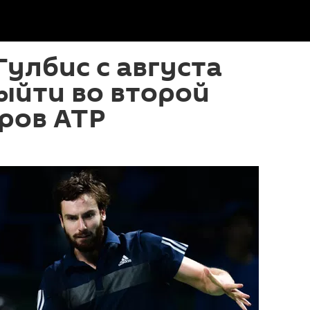
Гулбис с августа
ыйти во второй
ров ATP