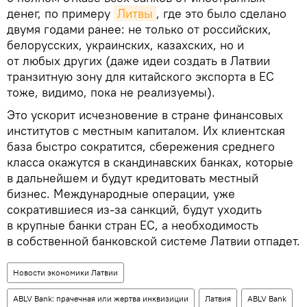
денег, по примеру
Литвы
, где это было сделано
двумя годами ранее: не только от российских,
белорусских, украинских, казахских, но и
от любых других (даже идеи создать в Латвии
транзитную зону для китайского экспорта в ЕС
тоже, видимо, пока не реализуемы).
Это ускорит исчезновение в стране финансовых
институтов с местным капиталом. Их клиентская
база быстро сократится, сбережения среднего
класса окажутся в скандинавских банках, которые
в дальнейшем и будут кредитовать местный
бизнес. Международные операции, уже
сократившиеся из-за санкций, будут уходить
в крупные банки стран ЕС, а необходимость
в собственной банковской системе Латвии отпадет.
Новости экономики Латвии
ABLV Bank: прачечная или жертва инквизиции
Латвия
ABLV Bank