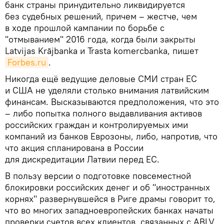
банк страны принудительно ликвидируется
без судебных решений, причем – жестче, чем
в ходе прошлой кампании по борьбе с
"отмыванием" 2016 года, когда были закрыты
Latvijas Krājbanka и Trasta komercbanka, пишет
Forbes.ru
.
Никогда ещё ведущие деловые СМИ стран ЕС
и США не уделяли столько внимания латвийским
финансам. Высказываются предположения, что это
– либо попытка полного выдавливания активов
российских граждан и контролируемых ими
компаний из банков Еврозоны, либо, напротив, что
что акция спланирована в России
для дискредитации Латвии перед ЕС.
В пользу версии о подготовке повсеместной
блокировки российских денег и об "иностранных
корнях" развернувшейся в Риге драмы говорит то,
что во многих западноевропейских банках начаты
проверки счетов всех клиентов, связанных с ABLV.