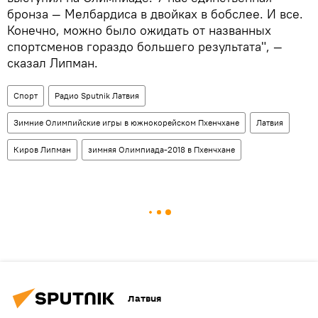
бронза — Мелбардиса в двойках в бобслее. И все.
Конечно, можно было ожидать от названных
спортсменов гораздо большего результата", —
сказал Липман.
Спорт
Радио Sputnik Латвия
Зимние Олимпийские игры в южнокорейском Пхенчхане
Латвия
Киров Липман
зимняя Олимпиада-2018 в Пхенчхане
Латвия