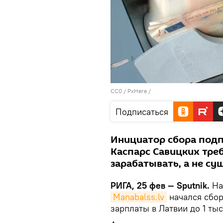
CC0
/
PxHere
/
Подписаться
Инициатор сбора подп
Каспарс Савицких тре
зарабатывать, а не су
РИГА, 25 фев — Sputnik.
На
Manabalss.lv
начался сбо
зарплаты в Латвии до 1 ты