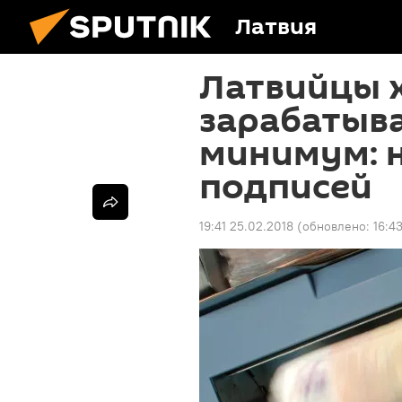
Латвия
Латвийцы 
зарабатыва
минимум: н
подписей
19:41 25.02.2018
(обновлено:
16:4