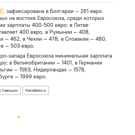
ЕС
зафиксирована в Болгарии — 261 евро.
ных на востоке Евросоюза, среди которых
рии зарплаты 400-500 евро: в Литве
тавляет 400 евро, в Румынии — 408,
и — 462, в Чехии — 478, в Словакии — 480,
е — 503 евро.
веро-запада Евросоюза минимальная зарплата
ро: в Великобритании — 1401, в Германии
льгии — 1563, Нидерландах — 1578,
бурге — 1999 евро.
с Савицкис
ManaBalss.lv