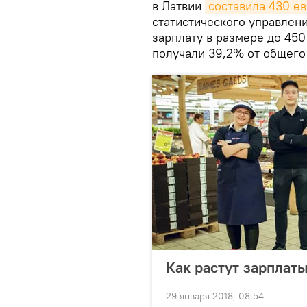
в Латвии
составила 430 е
статистического управлени
зарплату в размере до 450
получали 39,2% от общего 
Как растут зарплат
29 января 2018, 08:54