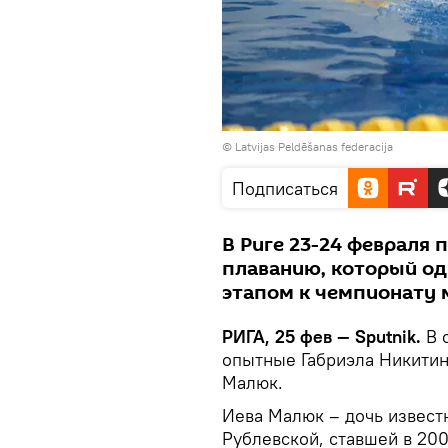
©
Latvijas Peldēšanas federacija
Подписаться
В Риге 23-24 февраля
плаванию, который од
этапом к чемпионату 
РИГА, 25 фев — Sputnik.
В 
опытные Габриэла Никитин
Малюк.
Иева Малюк – дочь извест
Рублевской, ставшей в 20