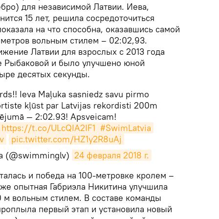
бро) для независимой Латвии. Иева,
нится 15 лет, решила сосредоточиться
показала на что способна, оказавшись самой
 метров вольным стилем – 02:02,93.
ение Латвии для взрослых с 2013 года
е Рыбаковой и было улучшено юной
тыре десятых секунды.
rds!! Ieva Maļuka sasniedz savu pirmo
rtiste kļūst par Latvijas rekordisti 200m
ldējumā — 2:02.93! Apsveicam!
https://t.co/ULcQIA2IF1
#SwimLatvia
v
pic.twitter.com/HZ1y2R8uAj
ana (@swimminglv)
24 февраля 2018 г.
талась и победа на 100-метровке кролем –
зже опытная Габриэла Никитина улучшила
0 м вольным стилем. В составе команды
роплыла первый этап и установила новый