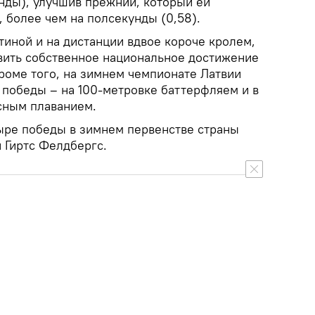
унды), улучшив прежний, который ей
, более чем на полсекунды (0,58).
тиной и на дистанции вдвое короче кролем,
овить собственное национальное достижение
Кроме того, на зимнем чемпионате Латвии
 победы – на 100-метровке баттерфляем и в
сным плаванием.
ыре победы в зимнем первенстве страны
 Гиртс Фелдбергс.