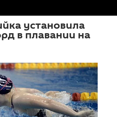
ийка установила
рд в плавании на