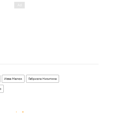
Иева Малюк
Габриэла Никитина
ю