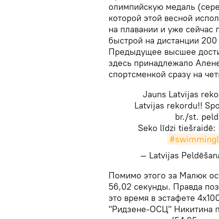
олимпийскую медаль (сере
которой этой весной испол
на плавании и уже сейчас 
быстрой на дистанции 200
Предыдущее высшее достиж
здесь принадлежало Ален
спортсменкой сразу на че
Jauns Latvijas reko
Latvijas rekordu!! Spo
br./st. pe
Seko līdzi tiešraidē:
#swimmingl
— Latvijas Peldēš
​Помимо этого за Малюк ос
56,02 секунды. Правда по
это время в эстафете 4х10
"Ридзене-ОСЦ" Никитина п