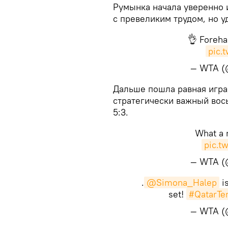
​Румынка начала уверенно 
с превеликим трудом, но у
👌 Foreha
pic.
— WTA 
​Дальше пошла равная игра
стратегически важный вос
5:3.
What a 
pic.t
— WTA 
.
@Simona_Halep
is
set!
#QatarTe
— WTA 