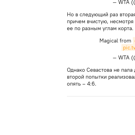
— WTA 
​Но в следующий раз втора
причем вчистую, несмотря 
ее по разным углам корта.
Magical from
pic.
— WTA 
​Однако Севастова не пала
второй попытки реализовал
опять – 4:6.