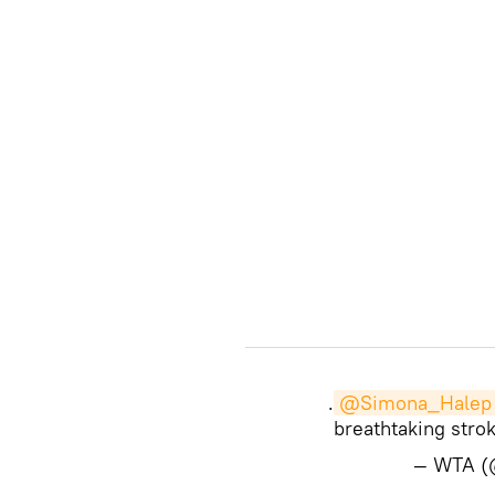
.
@Simona_Halep
breathtaking stro
— WTA 