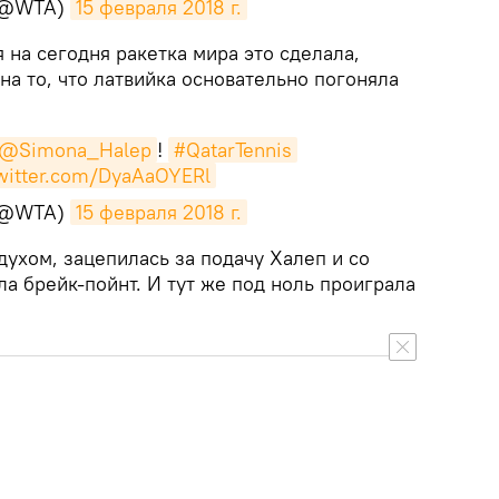
(@WTA)
15 февраля 2018 г.
я на сегодня ракетка мира это сделала,
на то, что латвийка основательно погоняла
@Simona_Halep
!
#QatarTennis
twitter.com/DyaAaOYERl
(@WTA)
15 февраля 2018 г.
 духом, зацепилась за подачу Халеп и со
а брейк-пойнт. И тут же под ноль проиграла