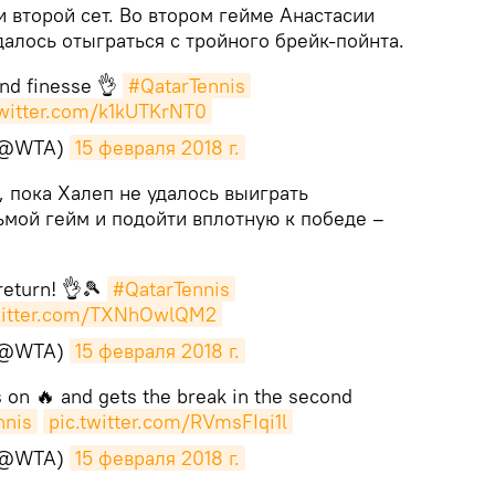
и второй сет. Во втором гейме Анастасии
далось отыграться с тройного брейк-пойнта.
nd finesse 👌
#QatarTennis
twitter.com/k1kUTKrNT0
(@WTA)
15 февраля 2018 г.
, пока Халеп не удалось выиграть
ьмой гейм и подойти вплотную к победе –
return! 👌🎾
#QatarTennis
witter.com/TXNhOwlQM2
(@WTA)
15 февраля 2018 г.
 on 🔥 and gets the break in the second
nnis
pic.twitter.com/RVmsFIqi1l
(@WTA)
15 февраля 2018 г.