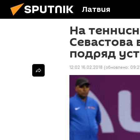
Латвия
На теннисн
Севастова 
подряд ус
12:02 16.02.2018
(обновлено:
09:2