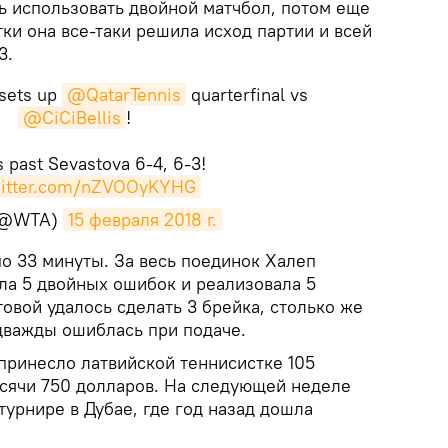
ь использовать двойной матчбол, потом еще
тки она все-таки решила исход партии и всей
3.
sets up
@QatarTennis
quarterfinal vs
@CiCiBellis
!
 past Sevastova 6-4, 6-3!
witter.com/nZVOOyKYHG
(@WTA)
15 февраля 2018 г.
о 33 минуты. За весь поединок Халеп
ла 5 двойных ошибок и реализовала 5
товой удалось сделать 3 брейка, столько же
 дважды ошиблась при подаче.
n принесло латвийской теннисистке 105
ысячи 750 долларов. На следующей неделе
 турнире в Дубае, где год назад дошла