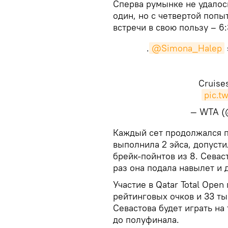
​Сперва румынке не удалос
один, но с четвертой попы
встречи в свою пользу – 6:
.
@Simona_Halep
Cruises
pic.t
— WTA 
​Каждый сет продолжался п
выполнила 2 эйса, допусти
брейк-пойнтов из 8. Севас
раз она подала навылет и
Участие в Qatar Total Ope
рейтинговых очков и 33 т
Севастова будет играть на
до полуфинала.