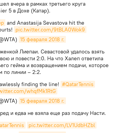
шел вчера в рамках третьего круга
er 5 в Дохе (Катар).
ep
and Anastasija Sevastova hit the
urts!
pic.twitter.com/9tBLA0Wok9
(@WTA)
15 февраля 2018 г.
оженкой Лиепаи. Севастовой удалось взять
вою и повести 2:0. На что Халеп ответила
его гейма и возвращением подачи, которое
 по линии – 2:2.
awlessly finding the line!
#QatarTennis
twitter.com/whqfMk1RtG
(@WTA)
15 февраля 2018 г.
ед и едва не взяла еще раз подачу Насти.
atarTennis
pic.twitter.com/LV1UdbHZbl