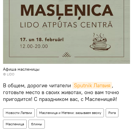
Афиша масленицы
©
LIDO
В общем, дорогие читатели
Sputnik Латвия
,
готовьте место в своих животах, оно вам точно
пригодится! С праздником вас, с Масленицей!
Новости Латвии
Масленица и Метени: зазываем весну
Рига
Масленица
блины