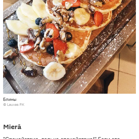
Блины
©
Lauvas P.K
Mierā