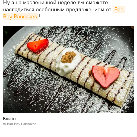
Ну а на масленичной неделе вы сможете
насладиться особенным предложением от
Bad 
Boy Pancakes
!
Блины
©
Bad Boy Pancakes