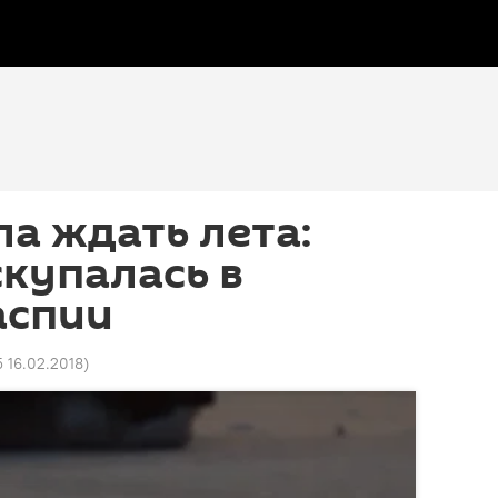
ла ждать лета:
купалась в
аспии
5 16.02.2018
)