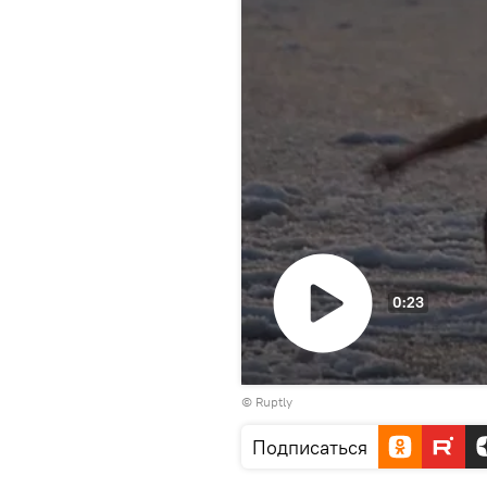
0:23
Воспроизвести
©
Ruptly
видео
Подписаться