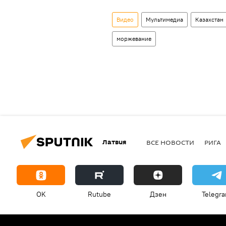
Видео
Мультимедиа
Казахстан
моржевание
Латвия
ВСЕ НОВОСТИ
РИГА
OK
Rutube
Дзен
Telegr