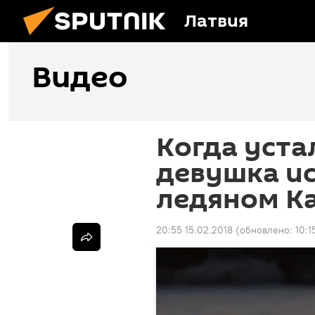
Латвия
Видео
Когда уста
девушка ис
ледяном К
20:55 15.02.2018
(обновлено:
10:1