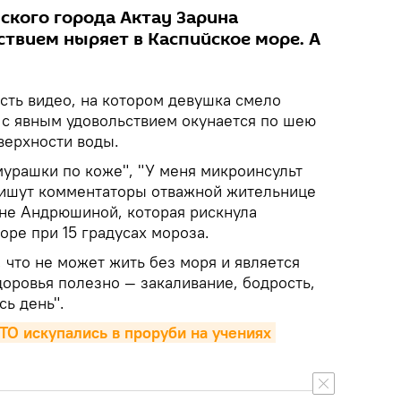
ского города Актау Зарина
твием ныряет в Каспийское море. А
сть видео, на котором девушка смело
и с явным удовольствием окунается по шею
верхности воды.
мурашки по коже", "У меня микроинсульт
 пишут комментаторы отважной жительнице
ине Андрюшиной, которая рискнула
оре при 15 градусах мороза.
, что не может жить без моря и является
оровья полезно — закаливание, бодрость,
сь день".
ТО искупались в проруби на учениях 