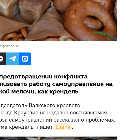
в фотобанк
 предотвращении конфликта
лизовать работу самоуправления на
акой мелочи, как крендель
едседатель Валкского краевого
андс Крауклис на недавно состоявшемся
юза самоуправлений рассказал о проблемах,
уме крендель, пишет
Diena
.