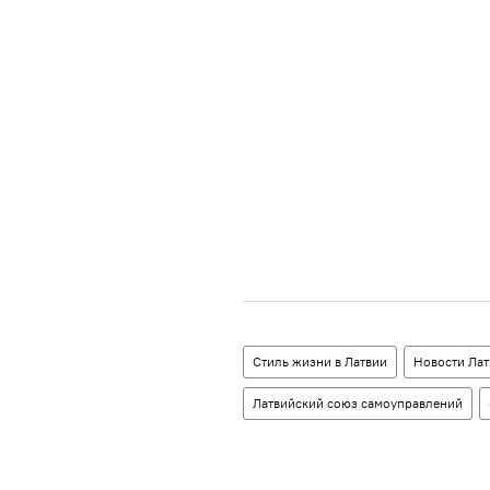
Стиль жизни в Латвии
Новости Лат
Латвийский союз самоуправлений