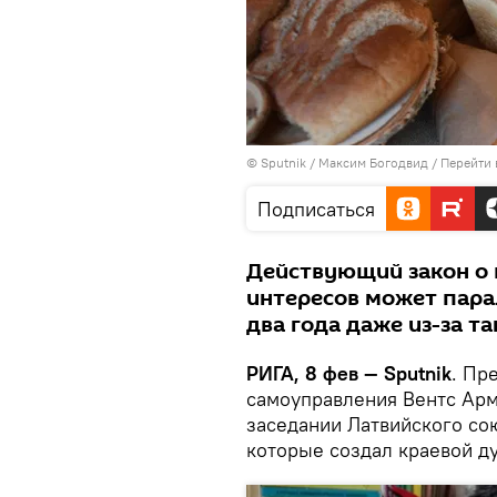
© Sputnik / Максим Богодвид
/
Перейти 
Подписаться
Действующий закон о
интересов может пара
два года даже из-за т
РИГА, 8 фев — Sputnik
. Пр
самоуправления Вентс Арм
заседании Латвийского со
которые создал краевой д