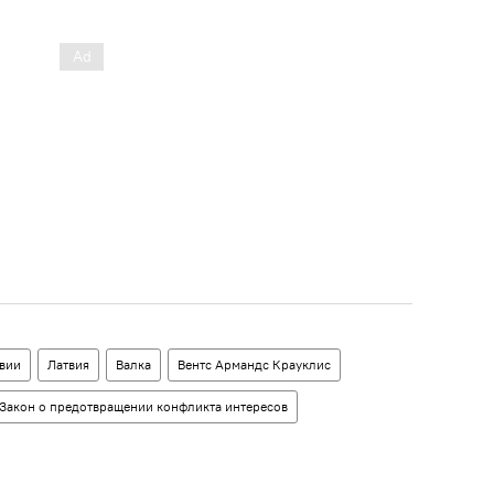
вии
Латвия
Валка
Вентс Армандс Крауклис
Закон о предотвращении конфликта интересов