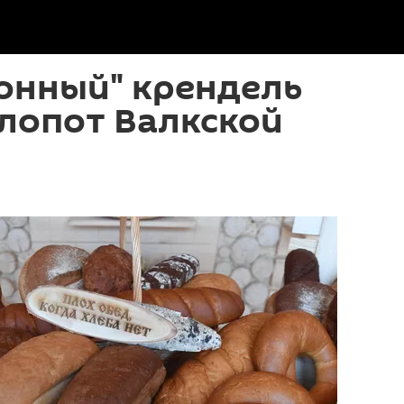
онный" крендель
лопот Валкской