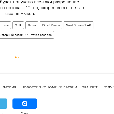
 будет получено все-таки разрешение
о потока — 2", но, скорее всего, не в те
 — сказал Рыков.
стония
США
Литва
Юрий Рыков
Nord Stream 2 AG
Северный поток - 2" - труба раздора
ЛАТВИЯ
НОВОСТИ ЭКОНОМИКИ ЛАТВИИ
ТРАНЗИТ
КОЛУ
am
Макс