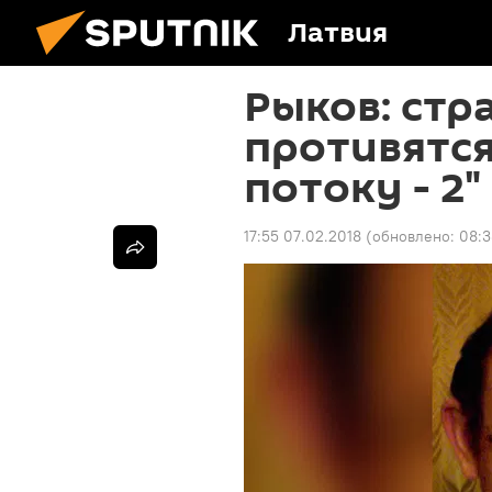
Латвия
Рыков: стр
противятс
потоку - 2
17:55 07.02.2018
(обновлено:
08:3