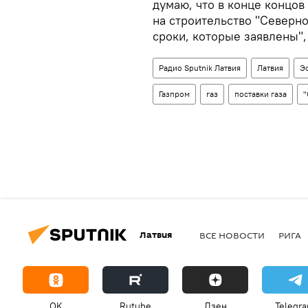
думаю, что в конце концов
на строительство "Северног
сроки, которые заявлены",
Радио Sputnik Латвия
Латвия
Э
Газпром
газ
поставки газа
"
Латвия
ВСЕ НОВОСТИ
РИГА
OK
Rutube
Дзен
Telegr