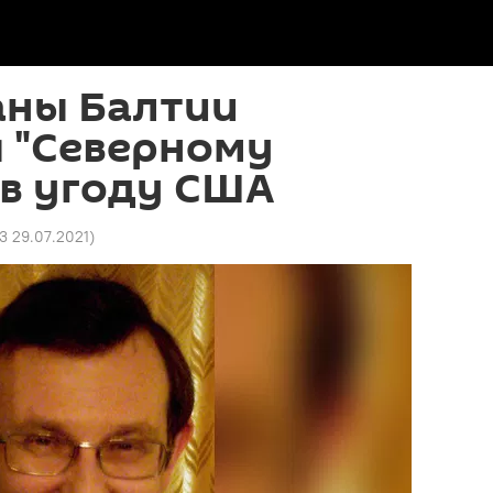
аны Балтии
я "Северному
" в угоду США
3 29.07.2021
)