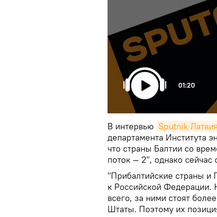
01:20
В интервью
Sputnik Латви
департамента Института э
что страны Балтии со вре
поток — 2", однако сейчас
"Прибалтийские страны и 
к Российской Федерации. Н
всего, за ними стоят боле
Штаты. Поэтому их позици