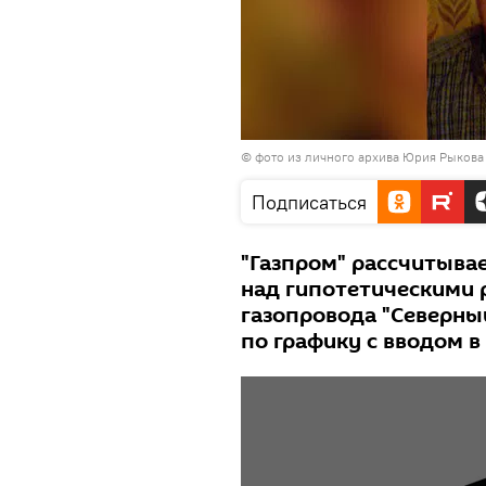
© фото из личного архива Юрия Рыкова
Подписаться
"Газпром" рассчитыва
над гипотетическими 
газопровода "Северный
по графику с вводом в