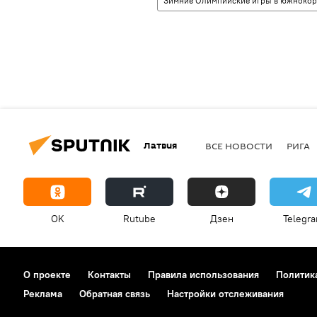
Зимние Олимпийские игры в южнокор
Латвия
ВСЕ НОВОСТИ
РИГА
OK
Rutube
Дзен
Telegr
О проекте
Контакты
Правила использования
Политик
Реклама
Обратная связь
Настройки отслеживания