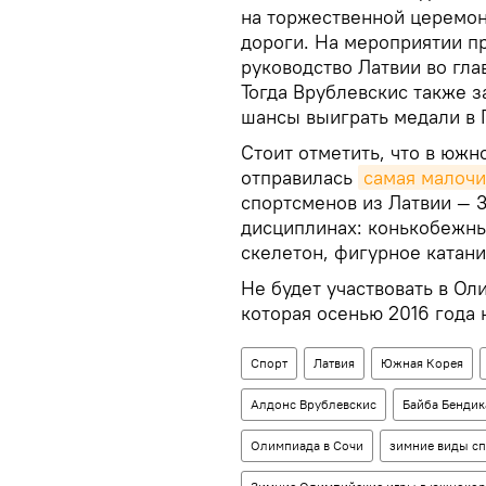
на торжественной церемон
дороги. На мероприятии п
руководство Латвии во гл
Тогда Врублевскис также з
шансы выиграть медали в 
Стоит отметить, что в южн
отправилась
самая малоч
спортсменов из Латвии — 3
дисциплинах: конькобежный
скелетон, фигурное катан
Не будет участвовать в Ол
которая осенью 2016 года
Спорт
Латвия
Южная Корея
Алдонс Врублевскис
Байба Бендик
Олимпиада в Сочи
зимние виды сп