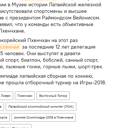
ии в Музее истории Латвийской железной
рисутствовали спортсмены и высшее
аве с президентом Раймондсом Вейонисом.
аявил, что у команды есть объективные
Пхенчхане.
окорейский Пхенчхан на этот раз
исленная
за последние 12 лет делегация
5 человек. Они выступят в девяти
 спорт, биатлон, бобслей, санный спорт,
ие, лыжные гонки, горные лыжи, шорт-трек.
импиаде латвийская сборная по хоккею,
 не прошла отборочный турнир на Игры-2018.
Ливан
Пхенчхан
Восточный Тимор
а
Латвийский олимпийский комитет (ЛОК)
орта
зимняя Олимпиада-2018 в Пхенчхане