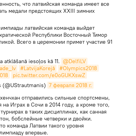
нность, что латвийская команда имеет все
ать медали предстоящих XXIII зимних
лимпиады латвийская команда выйдет
кратической Республики Восточный Тимор
икой. Всего в церемонии примет участие 91
a atklāšanā iesoļos kā 11.
@DelfiLV
ade_lv
#LatvijaKorejā
#Olympics2018
018
pic.twitter.com/e0oGUKXswZ
is (@UStrautmanis)
7 февраля 2018 г.
 Пхенчхан отправились сильные спортсмены,
на Играх в Сочи в 2014 году, а кроме того,
турнирах в таких дисциплинах, как санная
тон, бобслейные четверки и двойки.
то команда Латвии такого уровня
лимпиаду впервые.