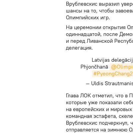
Врублевскис выразил увере
шансы на то, чтобы завоев
Олимпийских игр.
На церемонии открытия О
одиннадцатой, после Демо
и перед Ливанской Республ
делегация.
Latvijas delegācij
Phjončhanā
@Olimpi
#PyeongChang2
— Uldis Strautman
​Глава ЛОК отметил, что в
которые уже показали себя 
на европейских и мировых 
командная эстафета, скеле
Врублевскис подчеркнул, ч
отправляется на зимнюю О