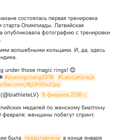
нчахане состоялась первая тренировка
и старта Олимпиады. Латвийская
а опубликовала фотографию с тренировки
.
тими волшебными кольцами. И, да, здесь
ндика.
ing under those magic rings! 😊
 ❄
#pyeongchang2018
#LatvijaKorejā
twitter.com/8jUHVhuCpq
 (@biathleteLV)
6 февраля 2018 г.
пийских медалей по женскому биатлону
10 февраля: женщины побегут спринт.
вии была
представлена
в конце января