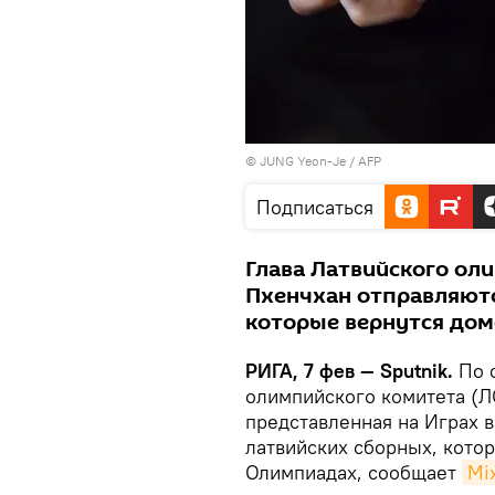
© JUNG Yeon-Je / AFP
Подписаться
Глава Латвийского оли
Пхенчхан отправляютс
которые вернутся дом
РИГА, 7 фев — Sputnik.
По с
олимпийского комитета (Л
представленная на Играх в
латвийских сборных, кото
Олимпиадах, сообщает
Mi