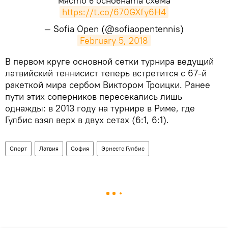
място в основната схема
https://t.co/670GXfy6H4
— Sofia Open (@sofiaopentennis)
February 5, 2018
​В первом круге основной сетки турнира ведущий
латвийский теннисист теперь встретится с 67-й
ракеткой мира сербом Виктором Троицки. Ранее
пути этих соперников пересекались лишь
однажды: в 2013 году на турнире в Риме, где
Гулбис взял верх в двух сетах (6:1, 6:1).
Спорт
Латвия
София
Эрнестс Гулбис