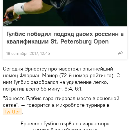
Гулбис победил подряд двоих россиян в
квалификации St. Petersburg Open
18 сентября 2017, 12:45
Сегодня Эрнестсу противостоял опытнейший
немец Флориан Майер (72-й номер рейтинга). С
ним Гулбис разобрался на удивление легко,
потратив всего 55 минут, 6:4, 6:1.
"Эрнестс Гулбис гарантировал место в основной
сетке", — говорится в микроблоге турнира в
Twitter
.
Ернестс Гулбис първи си гарантира