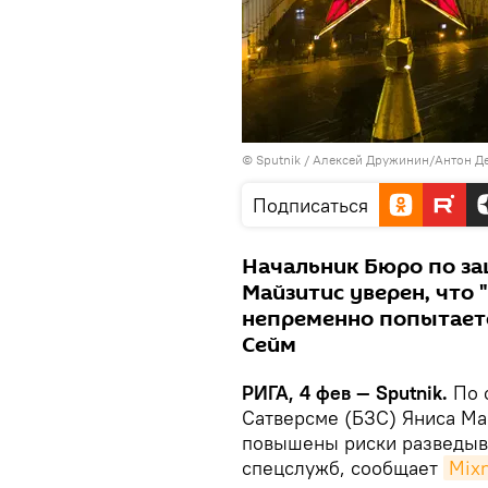
© Sputnik / Алексей Дружинин/Антон Д
Подписаться
Начальник Бюро по за
Майзитис уверен, что 
непременно попытаетс
Сейм
РИГА, 4 фев — Sputnik.
По 
Сатверсме (БЗС) Яниса Ма
повышены риски разведыв
спецслужб, сообщает
Mixn