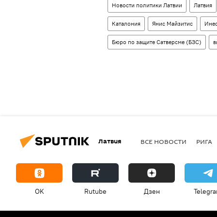
Новости политики Латвии
Латвия
Каталония
Янис Майзитис
Инес
Бюро по защите Сатверсме (БЗС)
в
Латвия
ВСЕ НОВОСТИ
РИГА
OK
Rutube
Дзен
Telegr