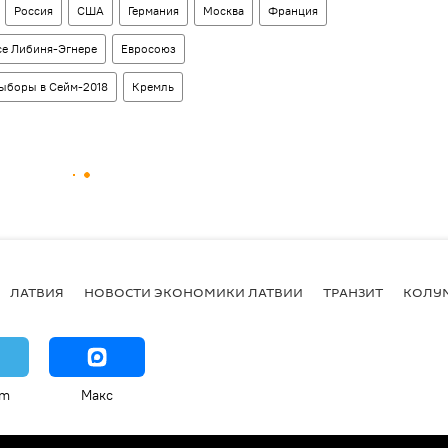
Россия
США
Германия
Москва
Франция
е Либиня-Эгнере
Евросоюз
ыборы в Сейм-2018
Кремль
ЛАТВИЯ
НОВОСТИ ЭКОНОМИКИ ЛАТВИИ
ТРАНЗИТ
КОЛУ
am
Макс