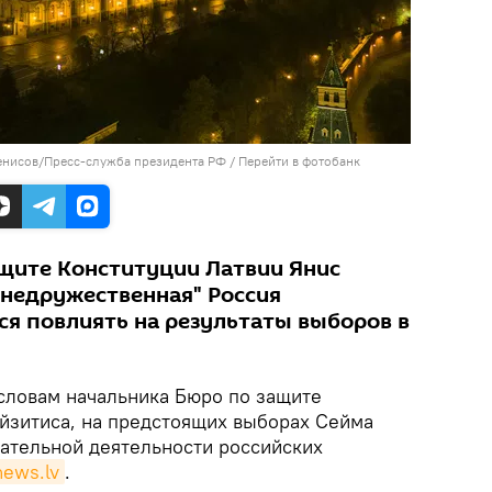
енисов/Пресс-служба президента РФ
/
Перейти в фотобанк
щите Конституции Латвии Янис
"недружественная" Россия
я повлиять на результаты выборов в
словам начальника Бюро по защите
йзитиса, на предстоящих выборах Сейма
ательной деятельности российских
ews.lv
.