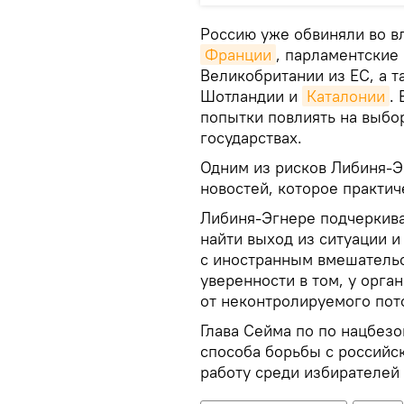
Россию уже обвиняли во в
Франции
, парламентские
Великобритании из ЕС, а 
Шотландии и
Каталонии
.
попытки повлиять на выбо
государствах.
Одним из рисков Либиня-Э
новостей, которое практи
Либиня-Эгнере подчеркива
найти выход из ситуации и
с иностранным вмешательс
уверенности в том, у орга
от неконтролируемого пот
Глава Сейма по по нацбезо
способа борьбы с российс
работу среди избирателей