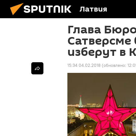
Латвия
Глава Бюро
Сатверсме 
изберут в 
15:34 04.02.2018
(обновлено:
12:0