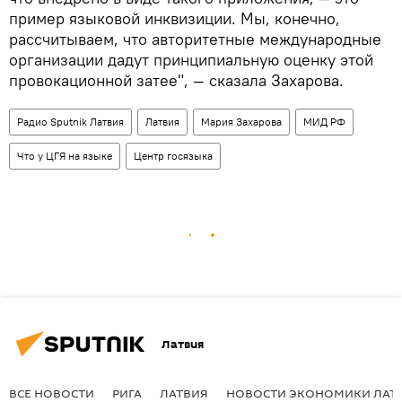
пример языковой инквизиции. Мы, конечно,
рассчитываем, что авторитетные международные
организации дадут принципиальную оценку этой
провокационной затее", — сказала Захарова.
Радио Sputnik Латвия
Латвия
Мария Захарова
МИД РФ
Что у ЦГЯ на языке
Центр госязыка
Латвия
ВСЕ НОВОСТИ
РИГА
ЛАТВИЯ
НОВОСТИ ЭКОНОМИКИ ЛАТ