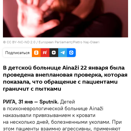
©
CC BY-NC-ND 2.0 / European Parliament/Pietro Naj-Oleari
Подписаться
В детской больнице Ainaži 22 января была
проведена внеплановая проверка, которая
показала, что обращение с пациентами
граничит с пытками
РИГА, 31 янв — Sputnik.
Детей
в психоневрологической больнице Ainaži
наказывали привязыванием к кровати
на несколько дней, болезненными уколами. При
этом пациенты взаимно агрессивны, применяют