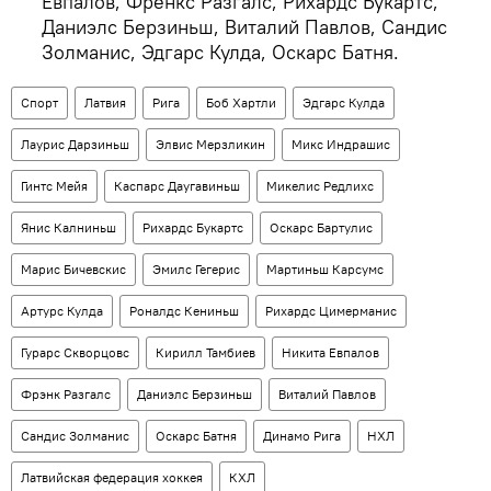
Евпалов, Френкс Разгалс, Рихардс Букартс,
Даниэлс Берзиньш, Виталий Павлов, Сандис
Золманис, Эдгарс Кулда, Оскарс Батня.
Спорт
Латвия
Рига
Боб Хартли
Эдгарс Кулда
Лаурис Дарзиньш
Элвис Мерзликин
Микс Индрашис
Гинтс Мейя
Каспарс Даугавиньш
Микелис Редлихс
Янис Калниньш
Рихардс Букартс
Оскарс Бартулис
Марис Бичевскис
Эмилс Гегерис
Мартиньш Карсумс
Артурс Кулда
Роналдс Кениньш
Рихардс Цимерманис
Гурарс Скворцовс
Кирилл Тамбиев
Никита Евпалов
Фрэнк Разгалс
Даниэлс Берзиньш
Виталий Павлов
Сандис Золманис
Оскарс Батня
Динамо Рига
НХЛ
Латвийская федерация хоккея
КХЛ