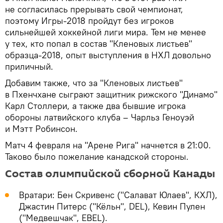
не согласилась прерывать свой чемпионат,
поэтому Игры-2018 пройдут без игроков
сильнейшей хоккейной лиги мира. Тем не менее
у тех, кто попал в состав "Кленовых листьев"
образца-2018, опыт выступления в НХЛ довольно
приличный.
Добавим также, что за "Кленовых листьев"
в Пхенчхане сыграют защитник рижского "Динамо"
Карл Столлери, а также два бывшие игрока
обороны латвийского клуба – Чарльз Геноуэй
и Мэтт Робинсон.
Матч 4 февраля на "Арене Рига" начнется в 21:00.
Таково было пожелание канадской стороны.
Состав олимпийской сборной Канады
Вратари: Бен Скривенс ("Салават Юлаев", КХЛ),
Джастин Питерс ("Кёльн", DEL), Кевин Пулен
("Медвешчак", EBEL).