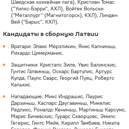
Шведская хоккейная лига), Кристиан Томас
("Уилкс-Бэрри", АХЛ), Войтек Вольски
("Металлург" (Магнитогорск), КХЛ), Линден
Вей ("Барыс", КХЛ).
Кандидаты в сборную Латвии
Вратари: Элвис Мерзликин, Янис Калниньш,
Рихардс Цимерманис.
Защитники: Кристапс Зиле, Увис Балинскис,
Гунтис Галвиньш, Оскарс Бартулис, Артурс
Кулда, Паулс Сварс, Георгий Пуяц, Робертс
Калькис.
Нападающие: Микс Индрашис, Лаурис
Дарзиньш, Каспарс Даугавиньш, Микелис
Редлихс, Роналдс Кениньш, Мартиньш Карсумс,
Марис Бичевскис, Гурарс Скворцовс, Эмилс
Гегерис, Гинтс Мейя, Кирилл Тамбиев, Никита