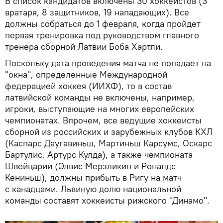
В список кандидатов включены 30 хоккеистов (3
вратаря, 8 защитников, 19 нападающих). Все
должны собраться до 1 февраля, когда пройдет
первая тренировка под руководством главного
тренера сборной Латвии Боба Хартли.
Поскольку дата проведения матча не попадает на
"окна", определенные Международной
федерацией хоккея (ИИХФ), то в состав
латвийской команды не включены, например,
игроки, выступающие на многих европейских
чемпионатах. Впрочем, все ведущие хоккеисты
сборной из российских и зарубежных клубов КХЛ
(Каспарс Даугавиньш, Мартиньш Карсумс, Оскарс
Бартулис, Артурс Кулда), а также чемпионата
Швейцарии (Элвис Мерзликин и Роналдс
Кениньш), должны прибыть в Ригу на матч
с канадцами. Львиную долю национальной
команды составят хоккеисты рижского "Динамо".