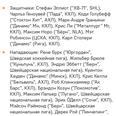
Защитники: Стефан Эллиот ("ХВ-71", SHL),
Чарльз Геноувей ("Лада", КХЛ), Коди Голубефф
("Стоктон Хит", АХЛ), Марк-Андре Граньяни
("Динамо" Мн, КХЛ), Крис Ли ("Металлург" Мг,
КХЛ), Максим Норо ("Бёрн", NLA), Мэт
Робинсон (ЦСКА, КХЛ), Карл Столери
("Динамо" (Рига), КХЛ).
Нападающие: Рене Бурк ("Юргорден",
Шведская хоккейная лига), Жильбер Брюле
("Куньлунь", КХЛ), Эндрю Эббетт ("Берн",
Швейцарская национальная лига), Куинтон
Хауден ("Динамо" (Минск), КХЛ), Крис Келли
("Бельвиль", АХЛ), Роб Клинкхаммер ("Ак
Барс", КХЛ), Брэндон Козун ("Локомотив",
КХЛ), Максим Лапьер ("Лугано", Швейцарская
национальная лига), Эрик О`Делл ("Сочи", КХЛ),
Мэйсон Рэймонд ("Берн", Швейцарская
национальная лига), Дерек Рой ("Линчепинг",