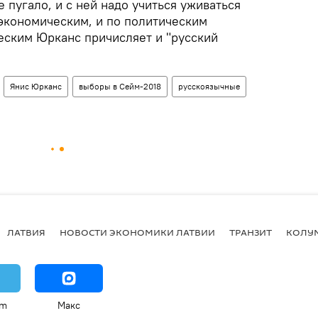
 пугало, и с ней надо учиться уживаться
 экономическим, и по политическим
еским Юрканс причисляет и "русский
Янис Юрканс
выборы в Сейм-2018
русскоязычные
ЛАТВИЯ
НОВОСТИ ЭКОНОМИКИ ЛАТВИИ
ТРАНЗИТ
КОЛУ
am
Макс