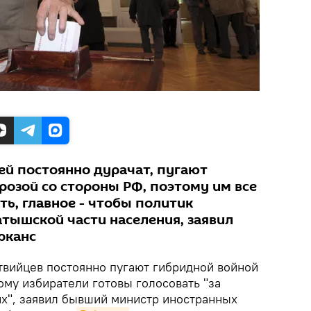
ей постоянно дурачат, пугают
розой со стороны РФ, поэтому им все
ать, главное - чтобы политик
атышской части населения, заявил
рканс
вийцев постоянно пугают гибридной войной
тому избиратели готовы голосовать "за
их", заявил бывший министр иностранных