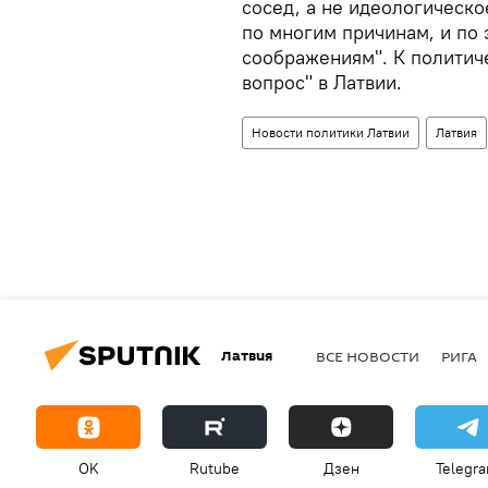
сосед, а не идеологическое
по многим причинам, и по
соображениям". К политич
вопрос" в Латвии.
Новости политики Латвии
Латвия
Латвия
ВСЕ НОВОСТИ
РИГА
OK
Rutube
Дзен
Telegr