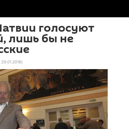
Латвии голосуют
й, лишь бы не
сские
3 29.01.2018
)