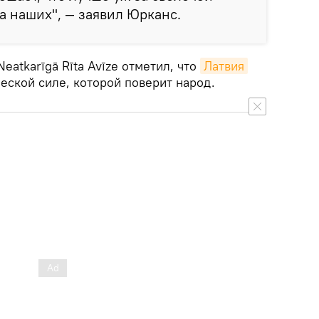
за наших", — заявил Юрканс.
eatkarīgā Rīta Avīze отметил, что
Латвия
еской силе, которой поверит народ.