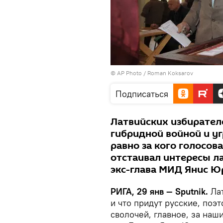
© AP Photo / Roman Koksarov
Подписаться
Латвийских избирател
гибридной войной и уг
равно за кого голосов
отстаивал интересы л
экс-глава МИД Янис Ю
РИГА, 29 янв — Sputnik.
Лат
и что придут русские, поэ
сволочей, главное, за наш