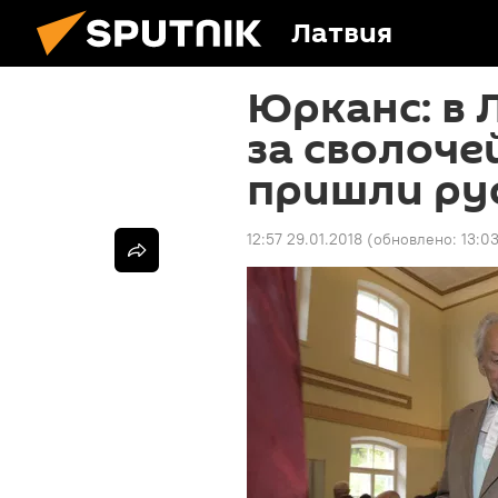
Латвия
Юрканс: в 
за сволоче
пришли ру
12:57 29.01.2018
(обновлено:
13:0