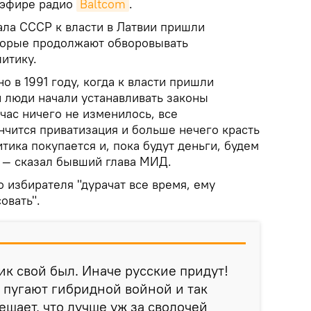
 эфире радио
Baltcom
.
ала СССР к власти в Латвии пришли
торые продолжают обворовывать
литику.
о в 1991 году, когда к власти пришли
 люди начали устанавливать законы
йчас ничего не изменилось, все
нчится приватизация и больше нечего красть
итика покупается и, пока будут деньги, будем
, — сказал бывший глава МИД.
о избирателя "дурачат все время, ему
овать".
ик свой был. Иначе русские придут!
 пугают гибридной войной и так
ешает, что лучше уж за сволочей