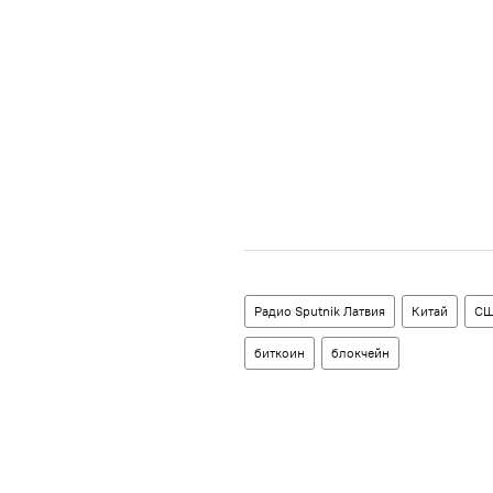
Радио Sputnik Латвия
Китай
С
биткоин
блокчейн