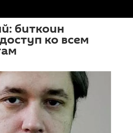
й: биткоин
доступ ко всем
там