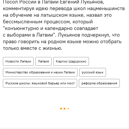
Посол России в Латвии Евгений Лукьянов,
комментируя идею перевода школ нацменьшинств
на обучение на латышском языке, назвал это
бессмысленным процессом, который
"конъюнктурно и календарно совпадает
с выборами в Латвии". Лукьянов подчеркнул, что
право говорить на родном языке можно отобрать
только вместе с жизнью.
Новости Латвии
Латвия
Карлис Шадурскис
Министерство образования и науки Латвии
русский язык
Русские школы: языковой барьер или мост
реформа образования