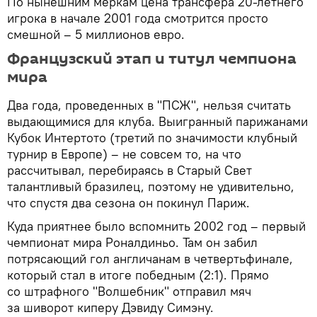
По нынешним меркам цена трансфера 20-летнего
игрока в начале 2001 года смотрится просто
смешной – 5 миллионов евро.
Французский этап и титул чемпиона
мира
Два года, проведенных в "ПСЖ", нельзя считать
выдающимися для клуба. Выигранный парижанами
Кубок Интертото (третий по значимости клубный
турнир в Европе) – не совсем то, на что
рассчитывал, перебираясь в Старый Свет
талантливый бразилец, поэтому не удивительно,
что спустя два сезона он покинул Париж.
Куда приятнее было вспомнить 2002 год – первый
чемпионат мира Роналдиньо. Там он забил
потрясающий гол англичанам в четвертьфинале,
который стал в итоге победным (2:1). Прямо
со штрафного "Волшебник" отправил мяч
за шиворот киперу Дэвиду Симэну.