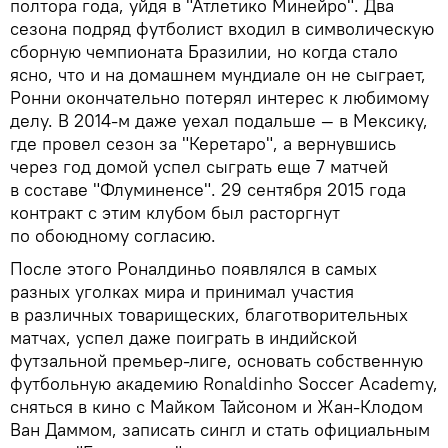
полтора года, уйдя в "Атлетико Минейро". Два
сезона подряд футболист входил в символическую
сборную чемпионата Бразилии, но когда стало
ясно, что и на домашнем мундиале он не сыграет,
Ронни окончательно потерял интерес к любимому
делу. В 2014-м даже уехал подальше — в Мексику,
где провел сезон за "Керетаро", а вернувшись
через год домой успел сыграть еще 7 матчей
в составе "Флуминенсе". 29 сентября 2015 года
контракт с этим клубом был расторгнут
по обоюдному согласию.
После этого Роналдиньо появлялся в самых
разных уголках мира и принимал участия
в различных товарищеских, благотворительных
матчах, успел даже поиграть в индийской
футзальной премьер-лиге, основать собственную
футбольную академию Ronaldinho Soccer Academy,
сняться в кино с Майком Тайсоном и Жан-Клодом
Ван Даммом, записать сингл и стать официальным