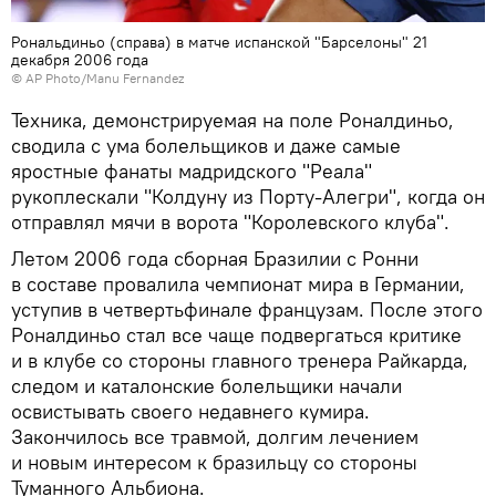
Рональдиньо (справа) в матче испанской "Барселоны" 21
декабря 2006 года
© AP Photo/Manu Fernandez
Техника, демонстрируемая на поле Роналдиньо,
сводила с ума болельщиков и даже самые
яростные фанаты мадридского "Реала"
рукоплескали "Колдуну из Порту-Алегри", когда он
отправлял мячи в ворота "Королевского клуба".
Летом 2006 года сборная Бразилии с Ронни
в составе провалила чемпионат мира в Германии,
уступив в четвертьфинале французам. После этого
Роналдиньо стал все чаще подвергаться критике
и в клубе со стороны главного тренера Райкарда,
следом и каталонские болельщики начали
освистывать своего недавнего кумира.
Закончилось все травмой, долгим лечением
и новым интересом к бразильцу со стороны
Туманного Альбиона.