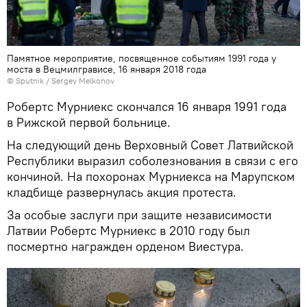
Памятное мероприятие, посвященное событиям 1991 года у
моста в Вецмилгрависе, 16 января 2018 года
© Sputnik / Sergey Melkonov
Робертс Мурниекс скончался 16 января 1991 года
в Рижской первой больнице.
На следующий день Верховный Совет Латвийской
Республики выразил соболезнования в связи с его
кончиной. На похоронах Мурниекса на Марупском
кладбище развернулась акция протеста.
За особые заслуги при защите независимости
Латвии Робертс Мурниекс в 2010 году был
посмертно награжден орденом Виестура.