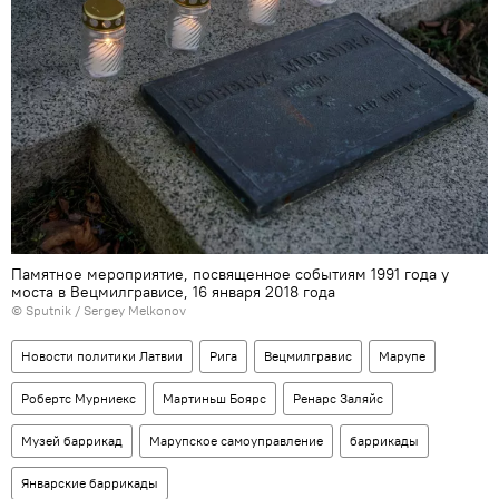
Памятное мероприятие, посвященное событиям 1991 года у
моста в Вецмилгрависе, 16 января 2018 года
© Sputnik / Sergey Melkonov
Новости политики Латвии
Рига
Вецмилгравис
Марупе
Робертс Мурниекс
Мартиньш Боярс
Ренарс Заляйс
Музей баррикад
Марупское самоуправление
баррикады
Январские баррикады