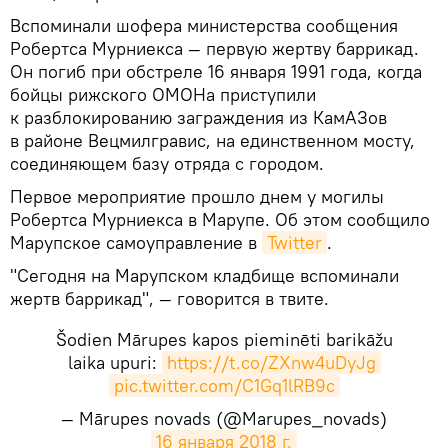
Вспоминали шофера министерства сообщения
Робертса Мурниекса — первую жертву баррикад.
Он погиб при обстреле 16 января 1991 года, когда
бойцы рижского ОМОНа приступили
к разблокированию заграждения из КамАЗов
в районе Вецмилгравис, на единственном мосту,
соединяющем базу отряда с городом.
Первое мероприятие прошло днем у могилы
Робертса Мурниекса в Марупе. Об этом сообщило
Марупское самоуправление в
Twitter
.
"Сегодня на Марупском кладбище вспоминали
жертв баррикад", — говорится в твите.
Šodien Mārupes kapos pieminēti barikāžu
laika upuri:
https://t.co/ZXnw4uDyJg
pic.twitter.com/C1Gq1lRB9c
— Mārupes novads (@Marupes_novads)
16 января 2018 г.