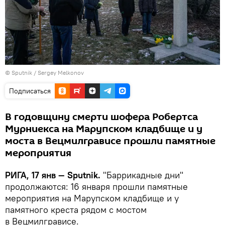
© Sputnik / Sergey Melkonov
Подписаться
В годовщину смерти шофера Робертса
Мурниекса на Марупском кладбище и у
моста в Вецмилгрависе прошли памятные
мероприятия
РИГА, 17 янв — Sputnik.
"Баррикадные дни"
продолжаются: 16 января прошли памятные
мероприятия на Марупском кладбище и у
памятного креста рядом с мостом
в Вецмилгрависе.