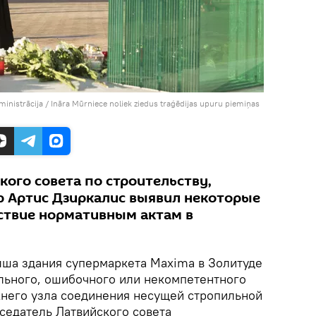
ministrācija
/
Ināra Mūrniece noliek ziedus traģēdijas upuru piemiņas
ого совета по строительству,
 Артис Дзиркалис выявил некоторые
ствие нормативным актам в
ша здания супермаркета Maxima в Золитуде
льного, ошибочного или некомпетентного
него узла соединения несущей стропильной
седатель Латвийского совета