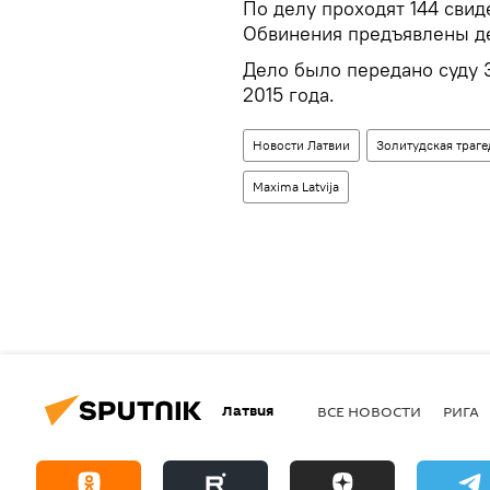
По делу проходят 144 свид
Обвинения предъявлены де
Дело было передано суду 
2015 года.
Новости Латвии
Золитудская траге
Maxima Latvija
Латвия
ВСЕ НОВОСТИ
РИГА