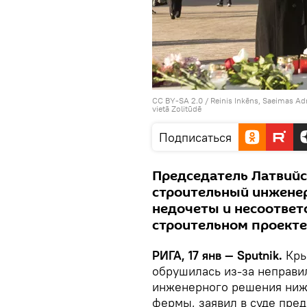
CC BY-SA 2.0
/
Reinis Inkēns, Saeimas Ad
vietā Zolitūdē
Подписаться
Председатель Латвийск
строительный инженер
недочеты и несоответ
строительном проекте
РИГА, 17 янв — Sputnik.
Кры
обрушилась из-за неправи
инженерного решения ниж
фермы, заявил в суде пред