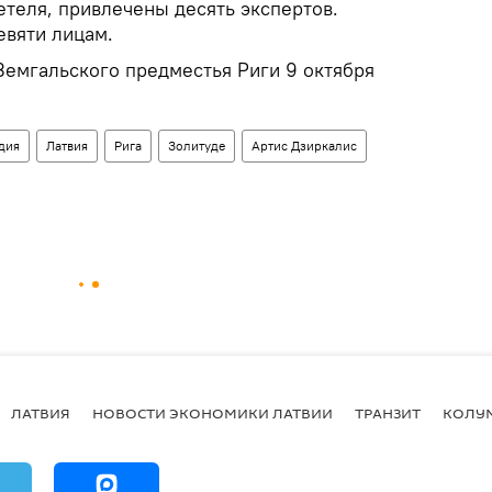
етеля, привлечены десять экспертов.
вяти лицам.
Земгальского предместья Риги 9 октября
дия
Латвия
Рига
Золитуде
Артис Дзиркалис
ЛАТВИЯ
НОВОСТИ ЭКОНОМИКИ ЛАТВИИ
ТРАНЗИТ
КОЛУ