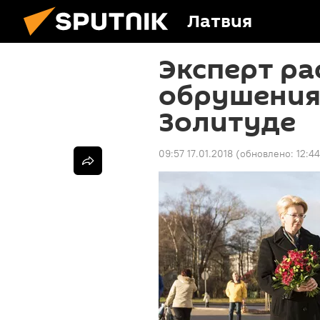
Латвия
Эксперт ра
обрушения
Золитуде
09:57 17.01.2018
(обновлено:
12:44