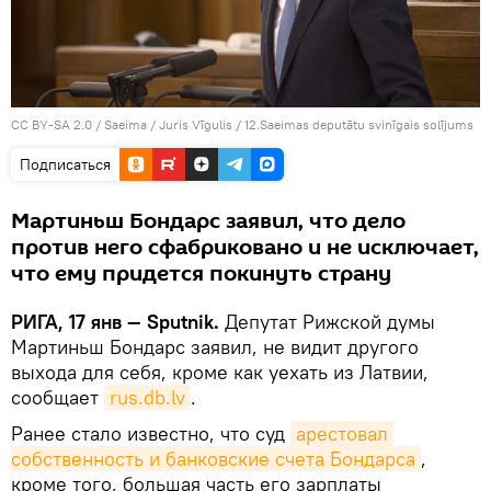
CC BY-SA 2.0
/
Saeima / Juris Vīgulis
/
12.Saeimas deputātu svinīgais solījums
Подписаться
Мартиньш Бондарс заявил, что дело
против него сфабриковано и не исключает,
что ему придется покинуть страну
РИГА, 17 янв — Sputnik.
Депутат Рижской думы
Мартиньш Бондарс заявил, не видит другого
выхода для себя, кроме как уехать из Латвии,
сообщает
rus.db.lv
.
Ранее стало известно, что суд
арестовал 
собственность и банковские счета Бондарса
,
кроме того, большая часть его зарплаты