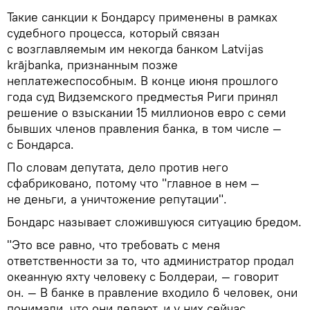
Такие санкции к Бондарсу применены в рамках
судебного процесса, который связан
с возглавляемым им некогда банком Latvijas
krājbanka, признанным позже
неплатежеспособным. В конце июня прошлого
года суд Видземского предместья Риги принял
решение о взыскании 15 миллионов евро с семи
бывших членов правления банка, в том числе —
с Бондарса.
По словам депутата, дело против него
сфабриковано, потому что "главное в нем —
не деньги, а уничтожение репутации".
Бондарс называет сложившуюся ситуацию бредом.
"Это все равно, что требовать с меня
ответственности за то, что администратор продал
океанную яхту человеку с Болдераи, — говорит
он. — В банке в правление входило 6 человек, они
понимали, что они делают, и у них сейчас