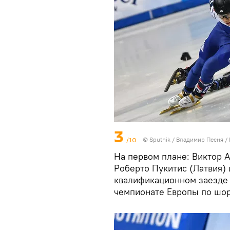
3
/10
© Sputnik / Владимир Песня
/
На первом плане: Виктор А
Роберто Пукитис (Латвия)
квалификационном заезде 
чемпионате Европы по шор