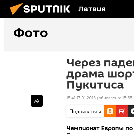
Латвия
Фото
Через паде
драма шор
Пукитиса
15:41 17.01.2018
(обновлено:
15:55 
Подписаться
Чемпионат Европы по 