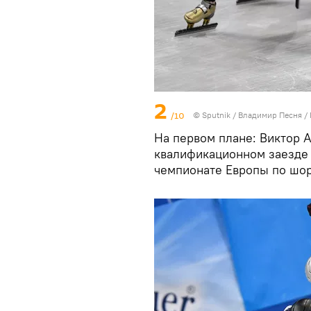
2
/10
© Sputnik / Владимир Песня
/
На первом плане: Виктор А
квалификационном заезде 
чемпионате Европы по шор