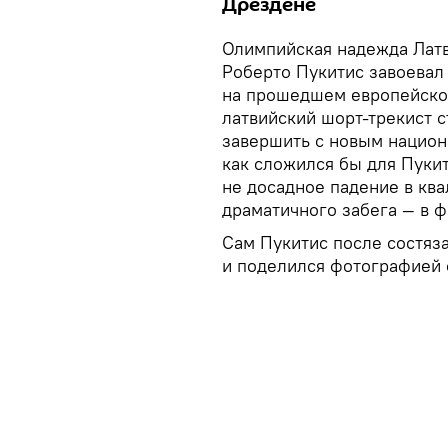
Дрездене
Олимпийская надежда Латв
Роберто Пукитис завоевал 
на прошедшем европейском
латвийский шорт-трекист с
завершить с новым национ
как сложился бы для Пуки
не досадное падение в кв
драматичного забега — в 
Сам Пукитис после состяз
и поделился фотографией 