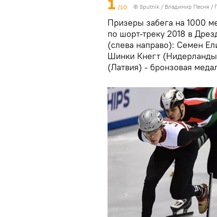
1
/10
© Sputnik / Владимир Песня
/
Призеры забега на 1000 м
по шорт-треку 2018 в Дре
(слева направо): Семен Ел
Шинки Кнегт (Нидерланды)
(Латвия) - бронзовая меда