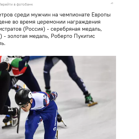
Перейти в фотобанк
етров среди мужчин на чемпионате Европы
здене во время церемонии награждения
истратов (Россия) - серебряная медаль,
 - золотая медаль, Роберто Пукитис
ль.