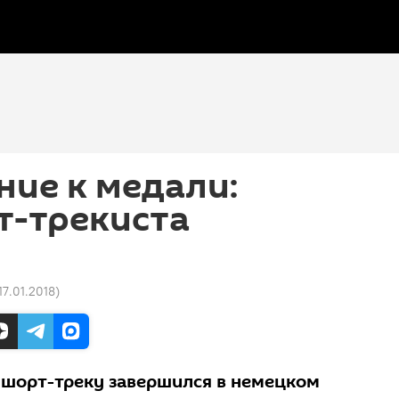
ние к медали:
т-трекиста
17.01.2018
)
шорт-треку завершился в немецком