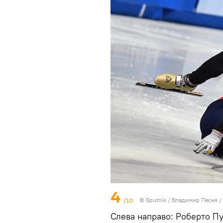
4
/10
© Sputnik / Владимир Песня
/
Слева направо: Роберто П