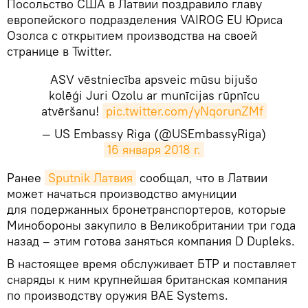
Посольство США в Латвии поздравило главу
европейского подразделения VAIROG EU Юриса
Озолса с открытием производства на своей
странице в Twitter.
ASV vēstniecība apsveic mūsu bijušo
kolēģi Juri Ozolu ar munīcijas rūpnīcu
atvēršanu!
pic.twitter.com/yNqorunZMf
— US Embassy Riga (@USEmbassyRiga)
16 января 2018 г.
Ранее
Sputnik Латвия
сообщал, что в Латвии
может начаться производство амуниции
для подержанных бронетранспортеров, которые
Минобороны закупило в Великобритании три года
назад – этим готова заняться компания D Dupleks.
В настоящее время обслуживает БТР и поставляет
снаряды к ним крупнейшая британская компания
по производству оружия BAE Systems.