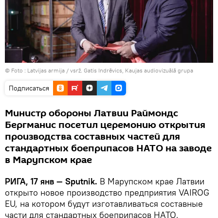
© Foto :
Latvijas armija / vsrž. Gatis Indrēvics, Kaujas audiovizuālā grupa
Подписаться
Министр обороны Латвии Раймондс
Бергманис посетил церемонию открытия
производства составных частей для
стандартных боеприпасов НАТО на заводе
в Марупском крае
РИГА, 17 янв — Sputnik.
В Марупском крае Латвии
открыто новое производство предприятия VAIROG
EU, на котором будут изготавливаться составные
части для стандартных боеприпасов НАТО,