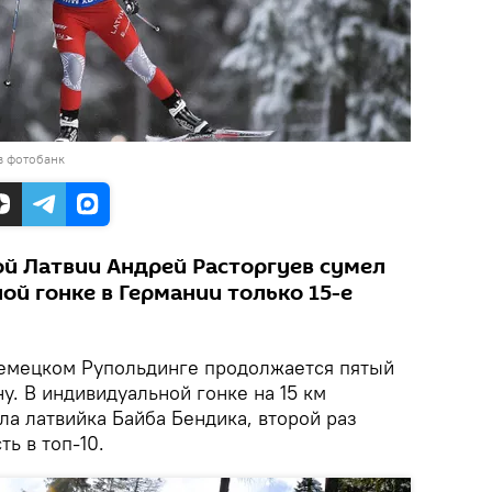
в фотобанк
й Латвии Андрей Расторгуев сумел
ой гонке в Германии только 15-е
емецком Рупольдинге продолжается пятый
ну. В индивидуальной гонке на 15 км
а латвийка Байба Бендика, второй раз
ь в топ-10.