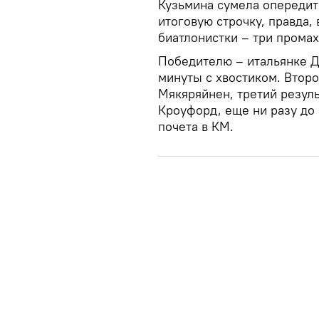
Кузьмина сумела опередить
итоговую строчку, правда,
биатлонистки – три промах
Победителю – итальянке Д
минуты с хвостиком. Втор
Мякяряйнен, третий резул
Кроуфорд, еще ни разу до
почета в КМ.