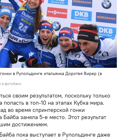
онки в Рупольдинге итальянка Доротея Вирер (в
и в фотобанк
ться своим результатом, поскольку только
 попасть в топ-10 на этапах Кубка мира.
зад во время спринтерской гонки
а Байба заняла 5-е место. Этот результат
учшим достижением.
 Байба пока выступает в Рупольдинге даже