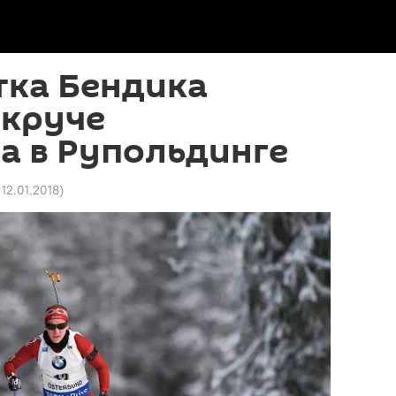
тка Бендика
 круче
а в Рупольдинге
 12.01.2018
)