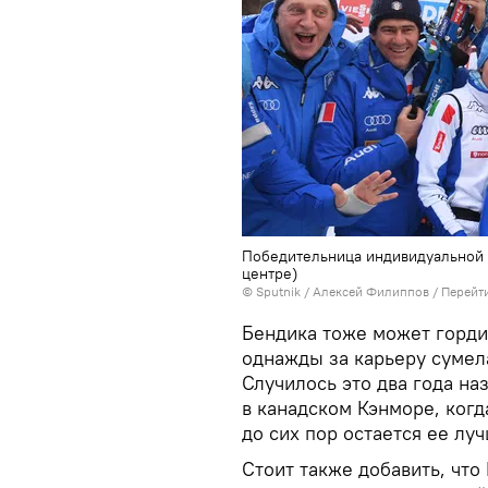
Победительница индивидуальной г
центре)
© Sputnik / Алексей Филиппов
/
Перейт
Бендика тоже может горди
однажды за карьеру сумела
Случилось это два года на
в канадском Кэнморе, когд
до сих пор остается ее л
Стоит также добавить, что