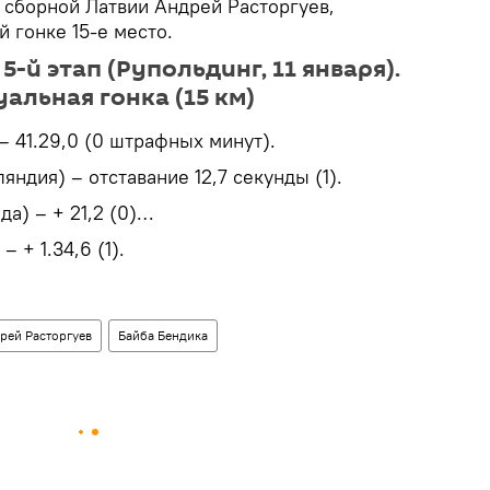
 сборной Латвии Андрей Расторгуев,
 гонке 15-е место.
5-й этап (Рупольдинг, 11 января).
льная гонка (15 км)
– 41.29,0 (0 штрафных минут).
яндия) – отставание 12,7 секунды (1).
да) – + 21,2 (0)…
– + 1.34,6 (1).
рей Расторгуев
Байба Бендика