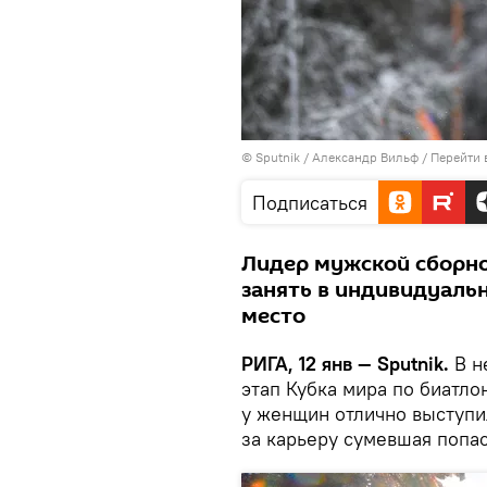
© Sputnik / Александр Вильф
/
Перейти 
Подписаться
Лидер мужской сборно
занять в индивидуальн
место
РИГА, 12 янв — Sputnik.
В н
этап Кубка мира по биатло
у женщин отлично выступил
за карьеру сумевшая попаст