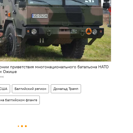
монии приветствия многонационального батальона НАТО
ом Ожише
анк
США
Балтийский регион
Дональд Трамп
на балтийском фланге