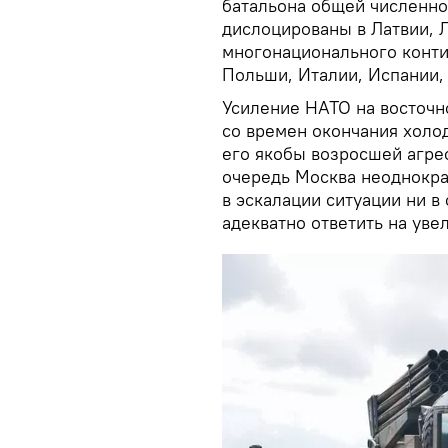
батальона общей численно
дислоцированы в Латвии, Л
многонационального конти
Польши, Италии, Испании,
Усиление НАТО на восточ
со времен окончания холо
его якобы возросшей агре
очередь Москва неоднократ
в эскалации ситуации ни в
адекватно ответить на уве