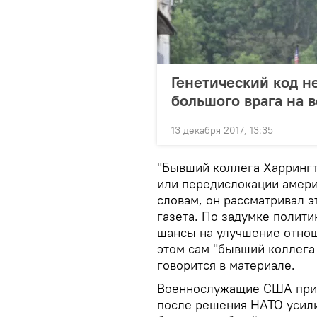
Генетический код не
большого врага на 
13 декабря 2017, 13:35
"Бывший коллега Харрингто
или передислокации амери
словам, он рассматривал э
газета. По задумке полити
шансы на улучшение отнош
этом сам "бывший коллега
говорится в материале.
Военнослужащие США приб
после решения НАТО усили