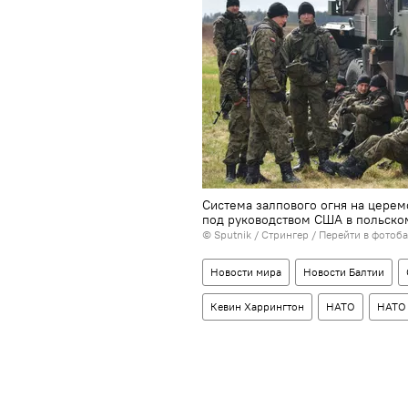
Система залпового огня на цере
под руководством США в польск
© Sputnik / Стрингер
/
Перейти в фотоб
Новости мира
Новости Балтии
Кевин Харрингтон
НАТО
НАТО 