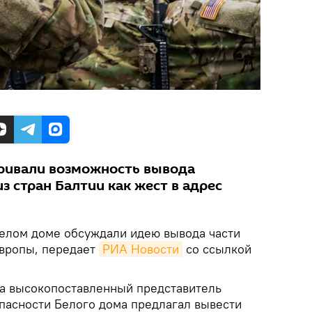
ривали возможность вывода
з стран Балтии как жест в адрес
елом доме обсуждали идею вывода части
Европы, передает
РИА Новости
со ссылкой
па высокопоставленный представитель
пасности Белого дома предлагал вывести