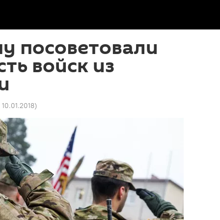
пу посоветовали
сть войск из
и
8 10.01.2018
)