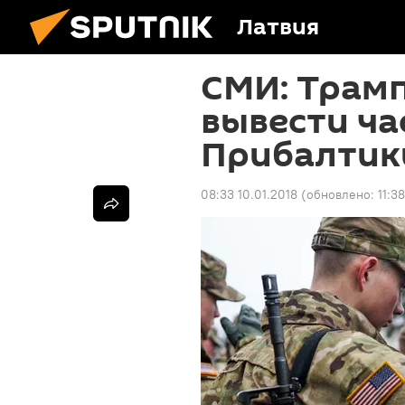
Латвия
СМИ: Трам
вывести ча
Прибалтик
08:33 10.01.2018
(обновлено:
11:3