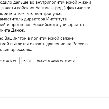
сходило дальше во внутриполитической жизни
а части войск из Балтии — ред.) фактически
орить о том, что лед тронулся,
заместитель директора Института
ний и прогнозов Российского университета
икита Данюк.
ас Вашингтон в политической связке
тией пытается оказать давление на Россию,
ловия Брюсселю.
ональд Трамп
НАТО
международные батальоны