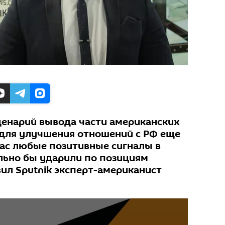
сценарий вывода части американских
и для улучшения отношений с РФ еще
час любые позитивные сигналы в
льно бы ударили по позициям
ил Sputnik эксперт-американист