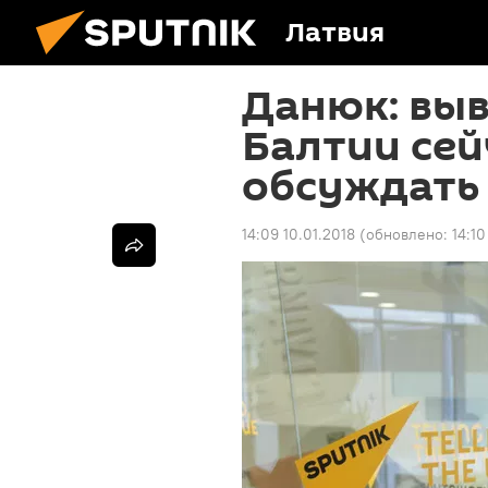
Латвия
Данюк: выв
Балтии сей
обсуждать
14:09 10.01.2018
(обновлено:
14:10