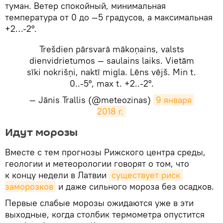
туман. Ветер спокойный, минимальная
температура от 0 до —5 градусов, а максимальная
+2…-2°.
Trešdien pārsvarā mākoņains, valsts
dienvidrietumos — saulains laiks. Vietām
sīki nokrišņi, naktī migla. Lēns vējš. Min t.
0..-5°, max t. +2..-2°.
— Jānis Trallis (@meteozinas)
9 января 
2018 г.
​Идут морозы
Вместе с тем прогнозы Рижского центра среды,
геологии и метеорологии говорят о том, что
к концу недели в Латвии
существует риск 
заморозков
и даже сильного мороза без осадков.
Первые слабые морозы ожидаются уже в эти
выходные, когда столбик термометра опустится