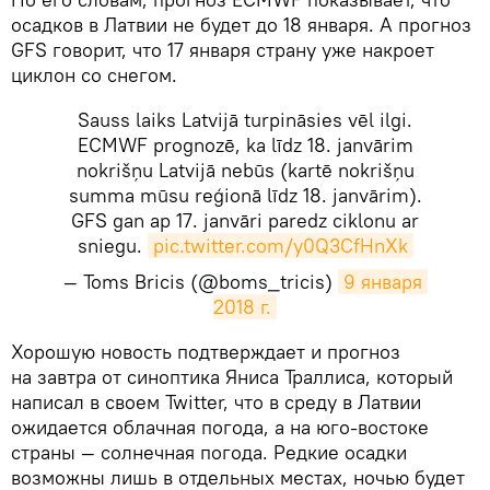
осадков в Латвии не будет до 18 января. А прогноз
GFS говорит, что 17 января страну уже накроет
циклон со снегом.
Sauss laiks Latvijā turpināsies vēl ilgi.
ECMWF prognozē, ka līdz 18. janvārim
nokrišņu Latvijā nebūs (kartē nokrišņu
summa mūsu reģionā līdz 18. janvārim).
GFS gan ap 17. janvāri paredz ciklonu ar
sniegu.
pic.twitter.com/y0Q3CfHnXk
— Toms Bricis (@boms_tricis)
9 января 
2018 г.
​Хорошую новость подтверждает и прогноз
на завтра от синоптика Яниса Траллиса, который
написал в своем Twitter, что в среду в Латвии
ожидается облачная погода, а на юго-востоке
страны — солнечная погода. Редкие осадки
возможны лишь в отдельных местах, ночью будет