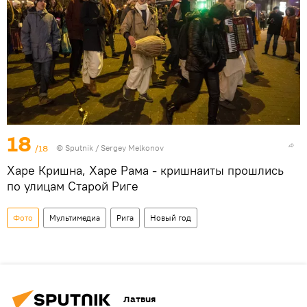
18
/18
© Sputnik / Sergey Melkonov
Харе Кришна, Харе Рама - кришнаиты прошлись
по улицам Старой Риге
Фото
Мультимедиа
Рига
Новый год
Латвия