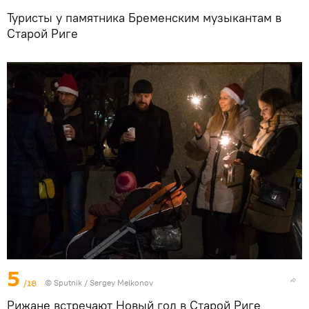
Туристы у памятника Бременским музыкантам в
Старой Риге
5
/18
© Sputnik / Sergey Melkonov
Рижане встречают Новый год в Старой Риге