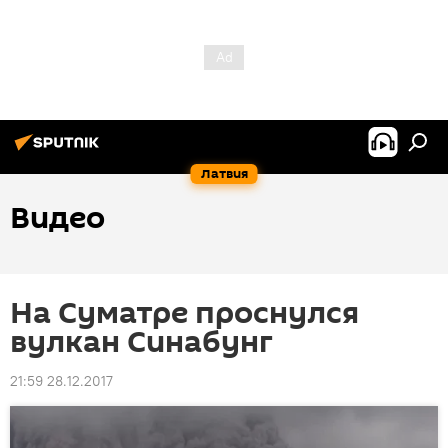
Латвия
Видео
На Суматре проснулся
вулкан Синабунг
21:59 28.12.2017