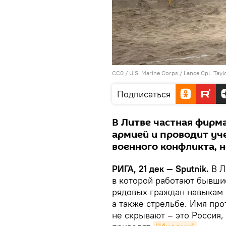
CC0
/
U.S. Marine Corps
/
Lance Cpl. Tay
Подписаться
В Литве частная фирм
армией и проводит уч
военного конфликта, н
РИГА, 21 дек — Sputnik.
В Л
в которой работают бывши
рядовых граждан навыкам 
а также стрельбе. Имя пр
не скрывают – это Россия,