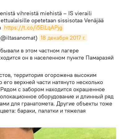
nistä vihreistä miehistä – IS vieraili
liettualaisille opetetaan sissi­sotaa Venäjää
n
https://t.co/i5ElLqAPjg
 (@iltasanomat)
18 декабря 2017 г.
обывали в этом частном лагере
аходится он в населенном пункте Памаразяй
стов, территория огорожена высоким
 его верхней части натянуто несколько
 Рядом с забором находится окрашенное
олокационное оборудование и длинный ряд
ами для гранатомета. Другие объекты тоже
вета: бараки, палатки и тяжелая