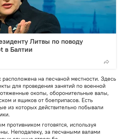
езиденту Литвы по поводу
t в Балтии
к расположена на песчаной местности. Здесь
кты для проведения занятий по военной
протяженные окопы, оборонительные валы,
ском и ящиков от боеприпасов. Есть
ые из которых действительно побывали
ики.
ым противником готовятся, используя
ны. Неподалеку, за песчаными валами
торых слышна стрельба.