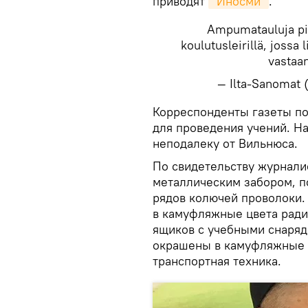
приводят
"Иносми"
.
Ampuma­tauluja pie
koulutus­leirillä, jossa 
vastaa
— Ilta-Sanomat
​Корреспонденты газеты п
для проведения учений. Н
неподалеку от Вильнюса.
По свидетельству журнали
металлическим забором, по
рядов колючей проволоки.
в камуфляжные цвета ради
ящиков с учебными снаряд
окрашены в камуфляжные ц
транспортная техника.