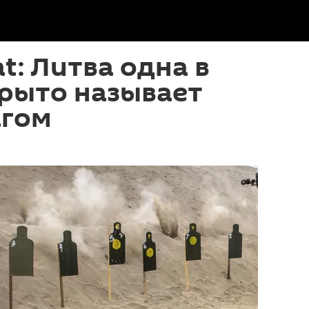
t: Литва одна в
крыто называет
агом