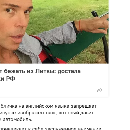
 бежать из Литвы: достала
ки РФ
абличка на английском языке запрещает
рисунке изображен танк, который давит
 автомобиль.
 привлекает к себе заслуженное внимание,