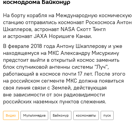
космодрома Байконур
На борту корабля на Международную космическую
станцию отправились космонавт Роскосмоса Антон
Шкаплеров, астронавт NASA Скотт Тингл
и астронавт JAXA Норишиге Канаи.
В феврале 2018 года Антону Шкаплерову и уже
находящемуся на МКС Александру Мисуркину
предстоит выйти в открытый космос заменить
блок спутниковой антенны системы "Луч",
работающий в космосе почти 17 лет. После этого
на российском сегменте МКС должна появиться
своя линия связи с Землей, действующая
вне зависимости от зон радиовидимости
российских наземных пунктов слежения.
Видео
Мультимедиа
Байконур
космонавты
пуск