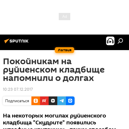
Латвия
Покойникам на
руйиенском кладбище
напомнили о долгах
10:23 07.12.2017
Подписаться
На некоторых могилах руйиенского
кладбища "Скудрите" появились