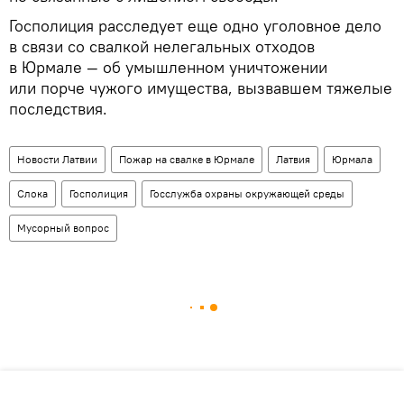
Госполиция расследует еще одно уголовное дело
в связи со свалкой нелегальных отходов
в Юрмале — об умышленном уничтожении
или порче чужого имущества, вызвавшем тяжелые
последствия.
Новости Латвии
Пожар на свалке в Юрмале
Латвия
Юрмала
Слока
Госполиция
Госслужба охраны окружающей среды
Мусорный вопрос