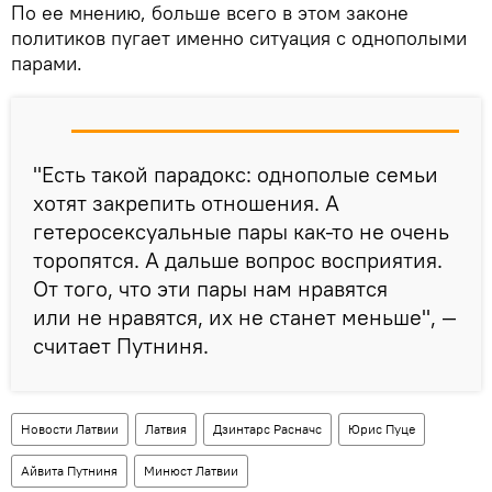
По ее мнению, больше всего в этом законе
политиков пугает именно ситуация с однополыми
парами.
"Есть такой парадокс: однополые семьи
хотят закрепить отношения. А
гетеросексуальные пары как-то не очень
торопятся. А дальше вопрос восприятия.
От того, что эти пары нам нравятся
или не нравятся, их не станет меньше", —
считает Путниня.
Новости Латвии
Латвия
Дзинтарс Расначс
Юрис Пуце
Айвита Путниня
Минюст Латвии