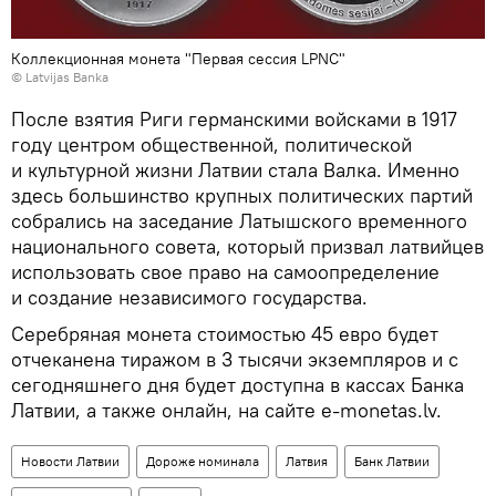
Коллекционная монета "Первая сессия LPNC"
©
Latvijas Banka
После взятия Риги германскими войсками в 1917
году центром общественной, политической
и культурной жизни Латвии стала Валка. Именно
здесь большинство крупных политических партий
собрались на заседание Латышского временного
национального совета, который призвал латвийцев
использовать свое право на самоопределение
и создание независимого государства.
Серебряная монета стоимостью 45 евро будет
отчеканена тиражом в 3 тысячи экземпляров и с
сегодняшнего дня будет доступна в кассах Банка
Латвии, а также онлайн, на сайте e-monetas.lv.
Новости Латвии
Дороже номинала
Латвия
Банк Латвии