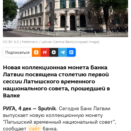
CC BY 3.0
/
Mettmann
/
Latvian Central Bank(cropped image)
Подписаться
Новая коллекционная монета Банка
Латвии посвящена столетию первой
сессии Латышского временного
национального совета, прошедшей в
Валке
РИГА, 4 дек — Sputnik
. Сегодня Банк Латвии
выпускает новую коллекционную монету
"Латышский временный национальный совет",
сообщает
сайт
банка.