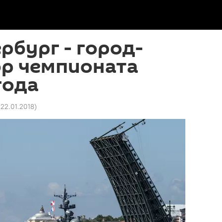
рбург - город-
ор чемпионата
года
 22.01.2018
)