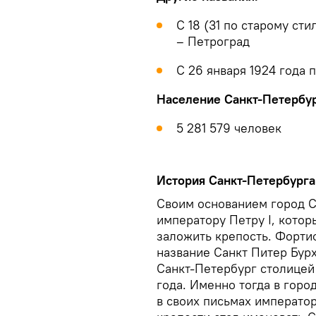
С 18 (31 по старому сти
– Петроград
С 26 января 1924 года 
Население Санкт-Петербур
5 281 579 человек
История Санкт-Петербурга
Своим основанием город С
императору Петру I, кото
заложить крепость. Форт
название Санкт Питер Бурх
Санкт-Петербург столицей 
года. Именно тогда в горо
в своих письмах император