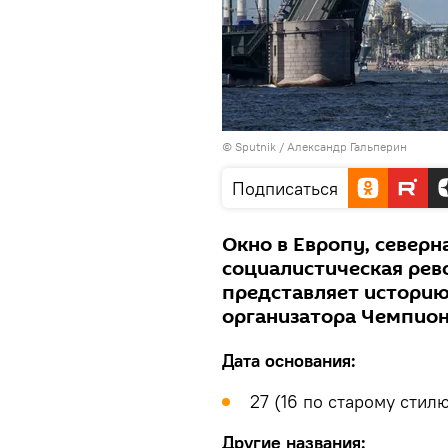
© Sputnik / Александр Гальперин
Подписаться
Окно в Европу, северн
социалистическая рев
представляет историю
организатора Чемпион
Дата основания:
27 (16 по старому стилю
Другие названия: