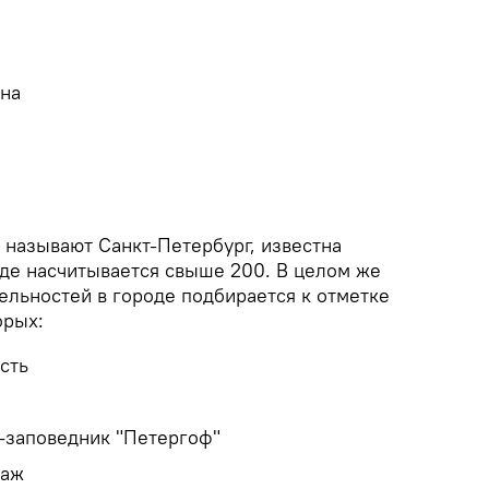
нна
 называют Санкт-Петербург, известна
оде насчитывается свыше 200. В целом же
ельностей в городе подбирается к отметке
орых:
сть
-заповедник "Петергоф"
таж