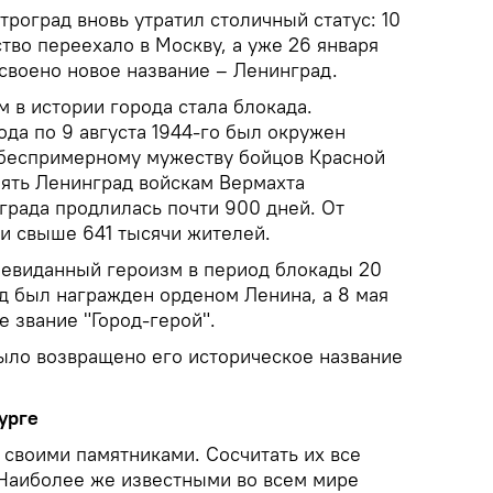
роград вновь утратил столичный статус: 10
ство переехало в Москву, а уже 26 января
своено новое название – Ленинград.
в истории города стала блокада.
года по 9 августа 1944-го был окружен
 беспримерному мужеству бойцов Красной
зять Ленинград войскам Вермахта
града продлилась почти 900 дней. От
ли свыше 641 тысячи жителей.
 невиданный героизм в период блокады 20
ад был награжден орденом Ленина, а 8 мая
е звание "Город-герой".
было возвращено его историческое название
урге
 своими памятниками. Сосчитать их все
Наиболее же известными во всем мире