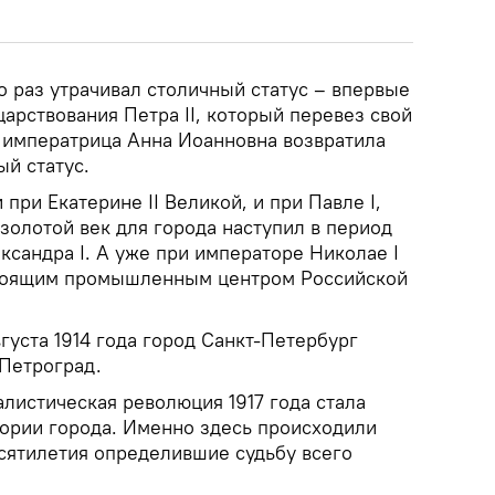
о раз утрачивал столичный статус – впервые
царствования Петра II, который перевез свой
о императрица Анна Иоанновна возвратила
й статус.
 при Екатерине II Великой, и при Павле I,
золотой век для города наступил в период
сандра I. А уже при императоре Николае I
стоящим промышленным центром Российской
вгуста 1914 года город Санкт-Петербург
 Петроград.
листическая революция 1917 года стала
тории города. Именно здесь происходили
сятилетия определившие судьбу всего