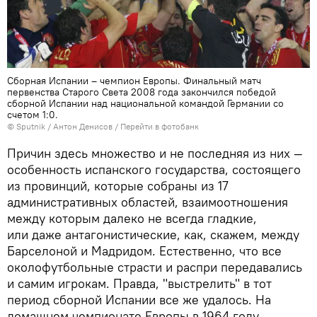
Сборная Испании – чемпион Европы. Финальный матч
первенства Старого Света 2008 года закончился победой
сборной Испании над национальной командой Германии со
счетом 1:0.
© Sputnik / Антон Денисов
/
Перейти в фотобанк
Причин здесь множество и не последняя из них —
особенность испанского государства, состоящего
из провинций, которые собраны из 17
административных областей, взаимоотношения
между которым далеко не всегда гладкие,
или даже антагонистические, как, скажем, между
Барселоной и Мадридом. Естественно, что все
околофутбольные страсти и распри передавались
и самим игрокам. Правда, "выстрелить" в тот
период сборной Испании все же удалось. На
домашнем чемпионате Европы в 1964 году