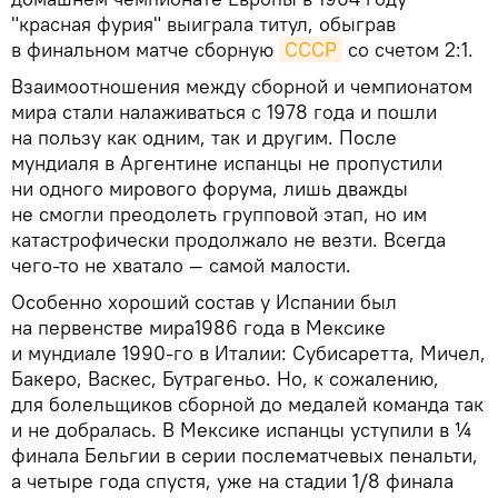
"красная фурия" выиграла титул, обыграв
в финальном матче сборную
СССР
со счетом 2:1.
Взаимоотношения между сборной и чемпионатом
мира стали налаживаться с 1978 года и пошли
на пользу как одним, так и другим. После
мундиаля в Аргентине испанцы не пропустили
ни одного мирового форума, лишь дважды
не смогли преодолеть групповой этап, но им
катастрофически продолжало не везти. Всегда
чего-то не хватало — самой малости.
Особенно хороший состав у Испании был
на первенстве мира1986 года в Мексике
и мундиале 1990-го в Италии: Субисаретта, Мичел,
Бакеро, Васкес, Бутрагеньо. Но, к сожалению,
для болельщиков сборной до медалей команда так
и не добралась. В Мексике испанцы уступили в ¼
финала Бельгии в серии послематчевых пенальти,
а четыре года спустя, уже на стадии 1/8 финала