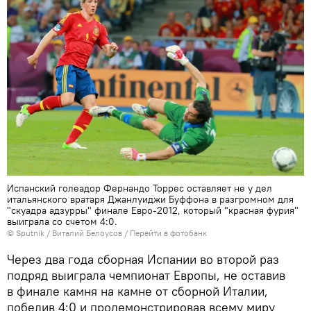
Испанский голеадор Фернандо Торрес оставляет не у дел
итальянского вратаря Джанлуиджи Буффона в разгромном для
"скуадра адзурры" финале Евро-2012, который "красная фурия"
выиграла со счетом 4:0.
© Sputnik / Виталий Белоусов
/
Перейти в фотобанк
Через два года сборная Испании во второй раз
подряд выиграла чемпионат Европы, не оставив
в финале камня на камне от сборной Италии,
победив 4:0 и продемонстрировав всему миру