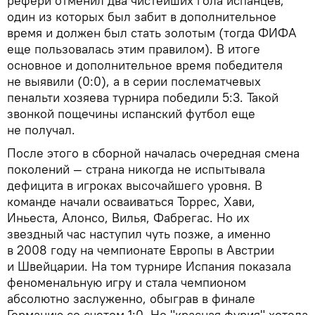
рефери отменил два чистейших гола испанцев,
один из которых был забит в дополнительное
время и должен был стать золотым (тогда ФИФА
еще пользовалась этим правилом). В итоге
основное и дополнительное время победителя
не выявили (0:0), а в серии послематчевых
пенальти хозяева турнира победили 5:3. Такой
звонкой пощечины испанский футбол еще
не получал.
После этого в сборной началась очередная смена
поколений — страна никогда не испытывала
дефицита в игроках высочайшего уровня. В
команде начали осваиваться Торрес, Хави,
Иньеста, Алонсо, Вилья, Фабрегас. Но их
звездный час наступил чуть позже, а именно
в 2008 году на чемпионате Европы в Австрии
и Швейцарии. На том турнире Испания показала
феноменальную игру и стала чемпионом
абсолютно заслуженно, обыграв в финале
Германию со счетом 1:0. Но "красная фурия" хотела