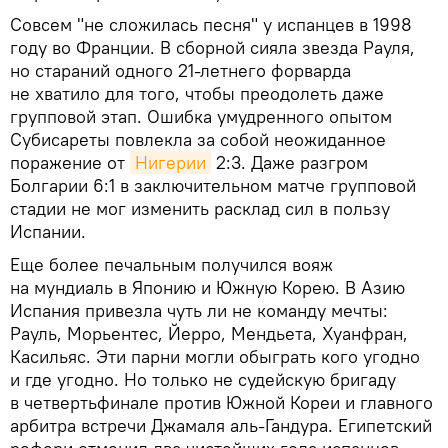
Совсем "не сложилась песня" у испанцев в 1998
году во Франции. В сборной сияла звезда Рауля,
но стараний одного 21-летнего форварда
не хватило для того, чтобы преодолеть даже
групповой этап. Ошибка умудренного опытом
Субисареты повлекла за собой неожиданное
поражение от
Нигерии
2:3. Даже разгром
Болгарии 6:1 в заключительном матче групповой
стадии не мог изменить расклад сил в пользу
Испании.
Еще более печальным получился вояж
на мундиаль в Японию и Южную Корею. В Азию
Испания привезла чуть ли не команду мечты:
Рауль, Морьентес, Йерро, Мендьета, Хуанфран,
Касильяс. Эти парни могли обыграть кого угодно
и где угодно. Но только не судейскую бригаду
в четвертьфинале против Южной Кореи и главного
арбитра встречи Джамаля аль-Гандура. Египетский