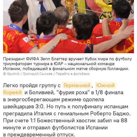
Президент ФИФА Зепп Блаттер вручает Кубок мира по футболу
триумфаторам турнира в ЮАР – национальной команде
Испании, победившей в финальном матче сборную Голландии.
© Sputnik / Григорий Сысоев
/
Перейти в фотобанк
Легко пройдя группу с
Германией
,
Южной 
Кореей
и Боливией, "фурия роха" в 1/8 финала
в энергосберегающем режиме одолела
швейцарцев 3:0. Но путь к полуфиналу испанцам
преградила Италия с гениальным Роберто Баджо.
При счете 1:1 Божественный хвостик забил на 88
минуте и отправил футболистов Испании
в преждевременный отпуск.