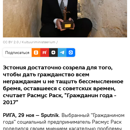
CC BY 2.0
/
Kultuuriministeerium
/
Подписаться
Эстония достаточно созрела для того,
чтобы дать гражданство всем
негражданам и не тащить бессмысленное
бремя, оставшееся с советских времен,
считает Расмус Раск, "Гражданин года -
2017"
РИГА, 29 ноя — Sputnik
. Выбранный "Гражданином
года" социальный предприниматель Расмус Раск
поделился своим мнением касательно проблемы