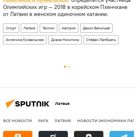
Олимпийских игр — 2018 в корейском Пхенчхане
от Латвии в женском одиночном катании.
Спорт
Латвия
Таллин
Австрия
Денис Васильев
Ангелина Кучвальская
Диана Никитина
Стефан Ламбьель
Латвия
ВСЕ НОВОСТИ
РИГА
ЛАТВИЯ
НОВОСТИ ЭКОНОМИКИ ЛАТ