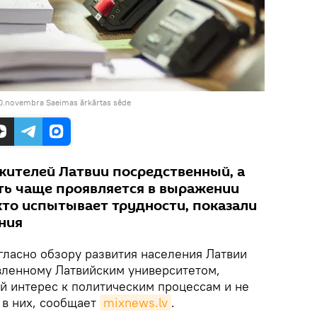
0.novembra Saeimas ārkārtas sēde
 жителей Латвии посредственный, а
ть чаще проявляется в выражении
кто испытывает трудности, показали
ния
огласно обзору развития населения Латвии
авленному Латвийским университетом,
й интерес к политическим процессам и не
 в них, сообщает
mixnews.lv
.