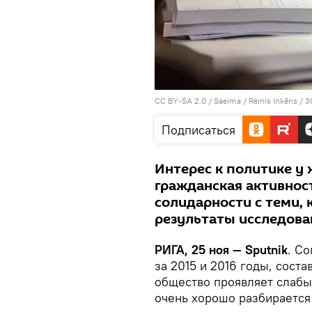
CC BY-SA 2.0
/
Saeima / Reinis Inkēns
/
3
Подписаться
Интерес к политике у
гражданская активнос
солидарности с теми, 
результаты исследова
РИГА, 25 ноя — Sputnik
. С
за 2015 и 2016 годы, сост
общество проявляет слабы
очень хорошо разбирается