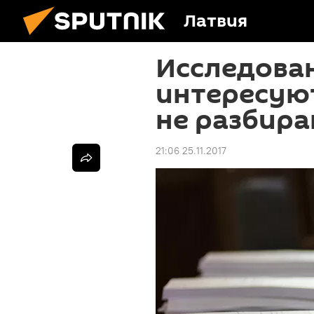
Латвия
Исследован
интересую
не разбира
21:06 25.11.2017