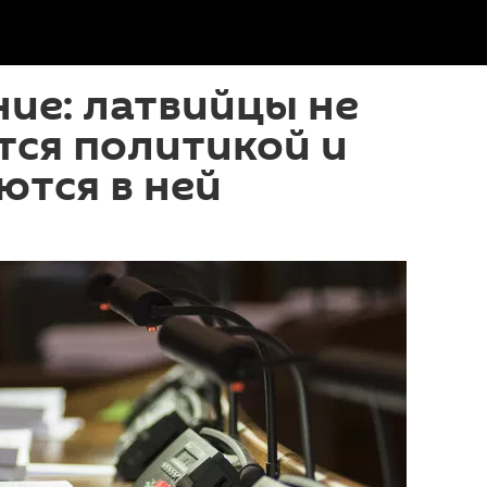
ие: латвийцы не
тся политикой и
ются в ней