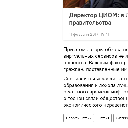
Директор ЦИОМ: в Л
правительства
11 февраля 2017, 19:41
При этом авторы обзора по
виртуальных сервисов не 
общества. Важным факторо
граждан, поставленные им
Специалисты указали на т
образования и дохода луч
реального времени информ
о тесной связи обществен
экономического неравенст
Новости Латвии
Латвия
Латвий