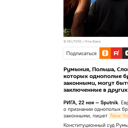
©
REUTERS
/ Mike Blake
Подписаться
Румыния, Польша, Слов
которых однополые бр
законными, могут быт
заключенные в других
РИГА, 22 ноя — Sputnik
. Е
о признании однополых бра
законными, пишет
New Yo
Конституционный суд Румы