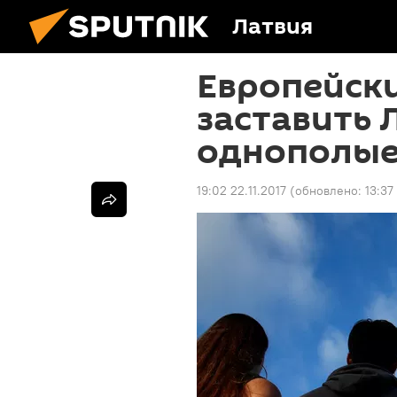
Латвия
Европейск
заставить 
однополые
19:02 22.11.2017
(обновлено:
13:37