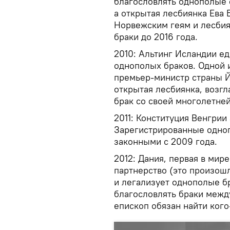
благословлять однополые 
а открытая лесбиянка Ева 
Норвежским геям и лесбия
браки до 2016 года.
2010: Альтинг Исландии е
однополых браков. Одной 
премьер-министр страны Й
открытая лесбиянка, возгл
брак со своей многолетне
2011: Конституция Венгрии
Зарегистрированные одноп
законными с 2009 года.
2012: Дания, первая в мир
партнерство (это произош
и легализует однополые бр
благословлять браки между
епископ обязан найти кого