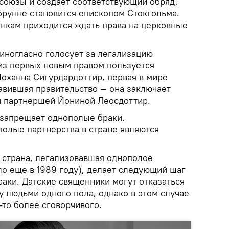
союзы и создает соответствующий обряд,
Брунне становится епископом Стокгольма.
нкам приходится ждать права на церковные
диногласно голосует за легализацию
из первых новым правом пользуется
оханна Сигурдардоттир, первая в мире
авившая правительство — она заключает
й партнершей Йониной Леосдоттир.
 запрещает однополые браки.
олые партнерства в стране являются
е страна, легализовавшая однополое
ло еще в 1989 году), делает следующий шаг
аки. Датские священники могут отказаться
 людьми одного пола, однако в этом случае
-то более сговорчивого.