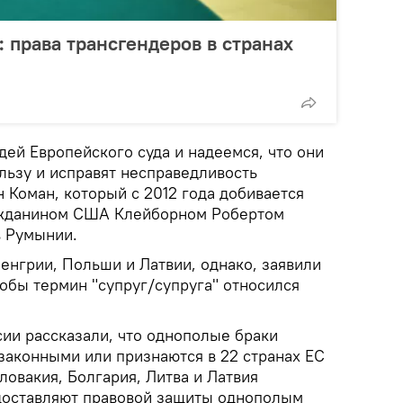
: права трансгендеров в странах
ей Европейского суда и надеемся, что они
льзу и исправят несправедливость
 Коман, который с 2012 года добивается
ражданином США Клейборном Робертом
в Румынии.
енгрии, Польши и Латвии, однако, заявили
чтобы термин "супруг/супруга" относился
ии рассказали, что однополые браки
законными или признаются в 22 странах ЕС
ловакия, Болгария, Литва и Латвия
доставляют правовой защиты однополым