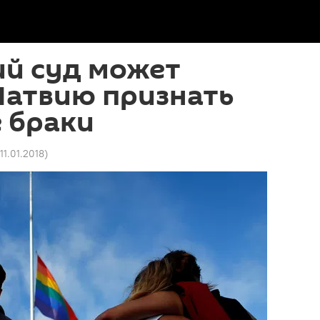
ий суд может
Латвию признать
 браки
 11.01.2018
)