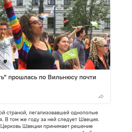
ть" прошлась по Вильнюсу почти
ой страной, легализовавшей однополые
я. В том же году за ней следует Швеция.
в Церковь Швеции принимает решение