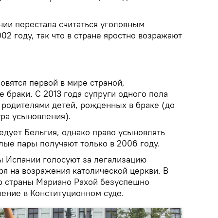
нии перестала считаться уголовным
02 году, так что в стране яростно возражают
овятся первой в мире страной,
 браки. С 2013 года супруги одного пола
 родителями детей, рожденных в браке (до
ура усыновления).
едует Бельгия, однако право усыновлять
лые пары получают только в 2006 году.
ы Испании голосуют за легализацию
ря на возражения католической церкви. В
р страны Мариано Рахой безуспешно
шение в Конституционном суде.