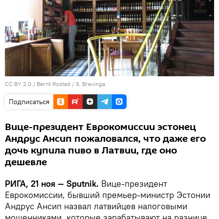
CC BY 2.0
/
Bernt Rostad
/
S. Brevinga
Подписаться
Вице-президент Еврокомиссии эстонец
Андрус Ансип пожаловался, что даже его
дочь купила пиво в Латвии, где оно
дешевле
РИГА, 21 ноя — Sputnik.
Вице-президент
Еврокомиссии, бывший премьер-министр Эстонии
Андрус Ансип назвал латвийцев налоговыми
мошенниками, которые зарабатывают на разнице