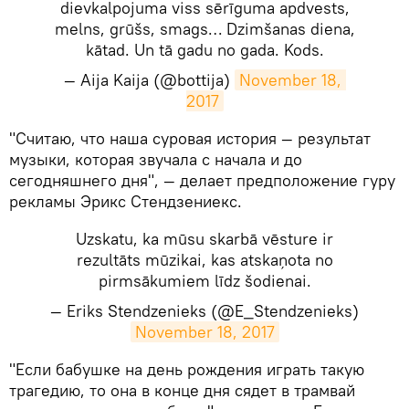
dievkalpojuma viss sērīguma apdvests,
melns, grūšs, smags… Dzimšanas diena,
kātad. Un tā gadu no gada. Kods.
— Aija Kaija (@bottija)
November 18, 
2017
​"Считаю, что наша суровая история — результат
музыки, которая звучала с начала и до
сегодняшнего дня", — делает предположение гуру
рекламы Эрикс Стендзениекс.
Uzskatu, ka mūsu skarbā vēsture ir
rezultāts mūzikai, kas atskaņota no
pirmsākumiem līdz šodienai.
— Eriks Stendzenieks (@E_Stendzenieks)
November 18, 2017
​"Если бабушке на день рождения играть такую
трагедию, то она в конце дня сядет в трамвай