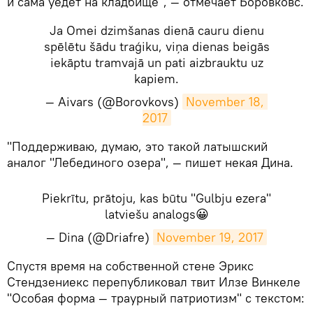
и сама уедет на кладбище", — отмечает Боровковс.
Ja Omei dzimšanas dienā cauru dienu
spēlētu šādu traģiku, viņa dienas beigās
iekāptu tramvajā un pati aizbrauktu uz
kapiem.
— Aivars (@Borovkovs)
November 18, 
2017
​"Поддерживаю, думаю, это такой латышский
аналог "Лебединого озера", — пишет некая Дина.
Piekrītu, prātoju, kas būtu "Gulbju ezera"
latviešu analogs😀
— Dina (@Driafre)
November 19, 2017
​Спустя время на собственной стене Эрикс
Стендзениекс перепубликовал твит Илзе Винкеле
"Особая форма — траурный патриотизм" с текстом: