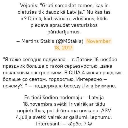
Vējonis: "Grūti sameklēt zemes, kas ir
cietušas tik daudz kā Latvija." Nu kas tas
ir? Dienā, kad svinam izdošanos, kāds
piedāvā apraudāt vēsturiskos
pāridarījumus.
— Martins Stakis (@MStakis)
November 
18, 2017
​"Я тоже сегодня подумала — в Латвии 18 ноября
праздник больше с такой серьезностью, даже
печальным настроением. В США 4 июля праздник
больше со светом, гордостью. Интересно —
почему?.." — поддержала беседу Лига Бикмане.
Es tieši šodien nodomāju — Latvijā
18.novembra svētki ir vairāk ar tādu
nopietnības, pat drūmuma noskaņu. ASV
4.jūlija svētki vairāk ar gaišumi, lepnumu.
Interesanti — kāpēc..? ☺