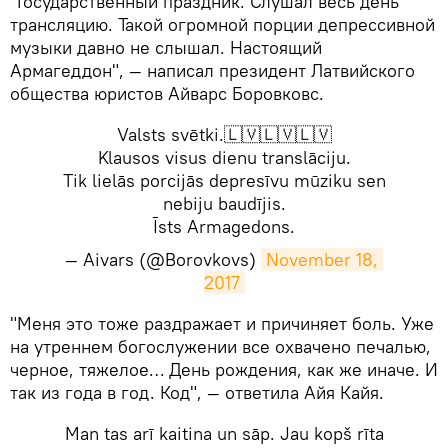
"Государственный праздник. Слушал весь день
трансляцию. Такой огромной порции депрессивной
музыки давно не слышал. Настоящий
Армагеддон", — написал президент Латвийского
общества юристов Айварс Боровковс.
Valsts svētki.🇱🇻🇱🇻🇱🇻
Klausos visus dienu translāciju.
Tik lielās porcijās depresīvu mūziku sen
nebiju baudījis.
Īsts Armagedons.
— Aivars (@Borovkovs)
November 18, 
2017
​"Меня это тоже раздражает и причиняет боль. Уже
на утреннем богослужении все охвачено печалью,
черное, тяжелое… День рождения, как же иначе. И
так из года в год. Код", — ответила Айя Кайя.
Man tas arī kaitina un sāp. Jau kopš rīta