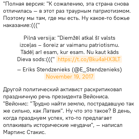
"Полная версия: "К сожалению, эта страна снова
отличилась — в этот раз траурным патриотизмом.
Поэтому мы там, где мы есть. Ну какое-то божье
наказание:((("
Pilnā versija: "Diemžēl atkal šī valsts
izceļas – šoreiz ar vaimanu patriotismu.
Tādēļ arī esam, kur esam. Nu kaut kāds
Dieva sods:((("
https://t.co/Bku4aHX3LT
— Eriks Stendzenieks (@E_Stendzenieks)
November 19, 2017
​Другой политический активист раскритиковал
праздничную речь президента Вейониса.
"Вейонис: "Трудно найти землю, пострадавшую так
же сильно, как Латвия". Ну что это такое? В день,
когда празднуем успех, кто-то предлагает
оплакивать исторические неудачи", — написал
Мартинс Стакис.