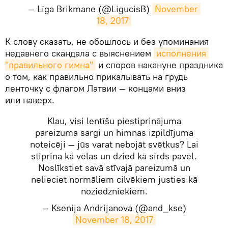
— Līga Brikmane (@LigucisB)
November 
18, 2017
​К слову сказать, не обошлось и без упоминания
недавнего скандала с выяснением
исполнения 
"правильного гимна"
и споров накануне праздника
о том, как правильно прикалывать на грудь
ленточку с флагом Латвии — концами вниз
или наверх.
Klau, visi lentīšu piestiprinājuma
pareizuma sargi un himnas izpildījuma
noteicēji — jūs varat nebojāt svētkus? Lai
stiprina kā vēlas un dzied kā sirds pavēl.
Noslīkstiet savā stīvajā pareizumā un
nelieciet normāliem cilvēkiem justies kā
noziedzniekiem.
— Ksenija Andrijanova (@and_kse)
November 18, 2017