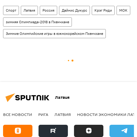
Спорт
Латвия
Россия
Дайнис Дукурс
Крэг Риди
МОК
зимняя Олимпиада-2018 в Пхенчхане
Зимние Олимпийские игры в южнокорейском Пхенчхане
Латвия
ВСЕ НОВОСТИ
РИГА
ЛАТВИЯ
НОВОСТИ ЭКОНОМИКИ ЛАТ