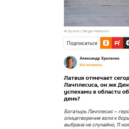
© Sputnik / Sergey Melkonov
Подписаться
Александр Хроленко
Все материалы
Латвия отмечает сего
Лачплесиса, он же Де
успехами в области о
день?
Богатырь Лачплесис – гер
олицетворение воли к борьб
выбрана не случайно, 11 н