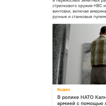
и переносных зенитных ра
стрелкового оружия НВС и
винтовки, включая америка
ручные и станковые пулем
Видео
В ролике НАТО Калн
армией с помощью 