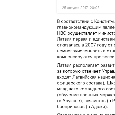
25 августа 2017, 20:05
В соответствии с Констит
главнокомандующим являет
НВС осуществляет министр
Латвия первая и единстве
отказалась в 2007 году от
немногочисленность и отн
компенсируются професси
Латвия располагает развит
за которую отвечает Управ
входят Латвийская национ
офицерского состава), Шко
младшего командного сост
(обучение военных моряко
(в Алуксне), связистов (в
боеприпасов (в Адажи).
Отдельного внимания заслу