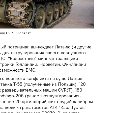
мии CVRT "Zobens"
ый потенциал вынуждает Латвию (и другие
ь для патрулирования своего воздушного
ТО. "Возрастные" минные тральщики
стройки Голландии, Норвегии, Финляндии
возможности ВМС.
го военного конфликта на суше Латвия
 танка Т-55 (полученные из Польши), 120
 разведывательных машин CVR(T), 180
ndvagn-206 (ранее эксплуатировались
енение 20 артиллерийских орудий калибром
танковых гранатометов АТ4 "Карл Густав"