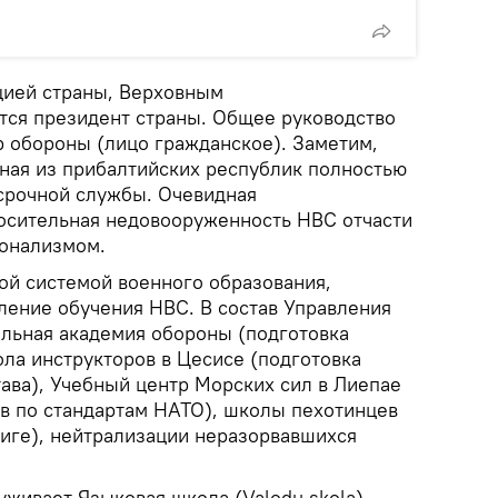
уцией страны, Верховным
ся президент страны. Общее руководство
 обороны (лицо гражданское). Заметим,
нная из прибалтийских республик полностью
 срочной службы. Очевидная
осительная недовооруженность НВС отчасти
онализмом.
ой системой военного образования,
ление обучения НВС. В состав Управления
альная академия обороны (подготовка
ла инструкторов в Цесисе (подготовка
ава), Учебный центр Морских сил в Лиепае
в по стандартам НАТО), школы пехотинцев
 Риге), нейтрализации неразорвавшихся
живает Языковая школа (Valodu skola),