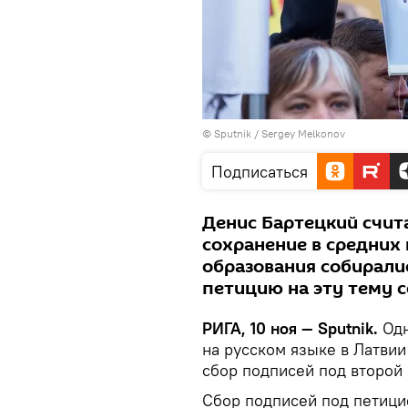
© Sputnik / Sergey Melkonov
Подписаться
Денис Бартецкий счита
сохранение в средних
образования собирали
петицию на эту тему 
РИГА, 10 ноя — Sputnik.
Одн
на русском языке в Латвии
сбор подписей под второй
Сбор подписей под петици