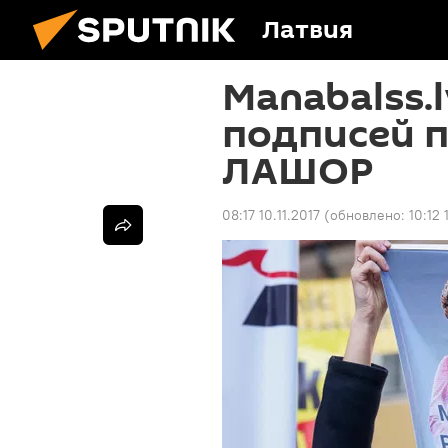
Латвия
Manabalss.
подписей 
ЛАШОР
08:17 10.11.2017
(обновлено:
10:12 