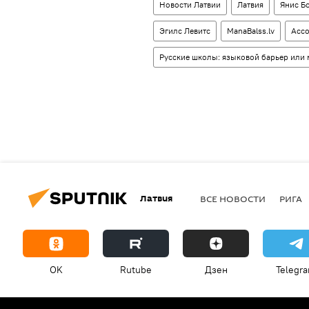
Новости Латвии
Латвия
Янис Б
Эгилс Левитс
ManaBalss.lv
Ассо
Русские школы: языковой барьер или 
Латвия
ВСЕ НОВОСТИ
РИГА
OK
Rutube
Дзен
Telegr