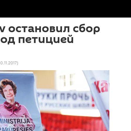
lv остановил сбор
под петицией
10.11.2017
)