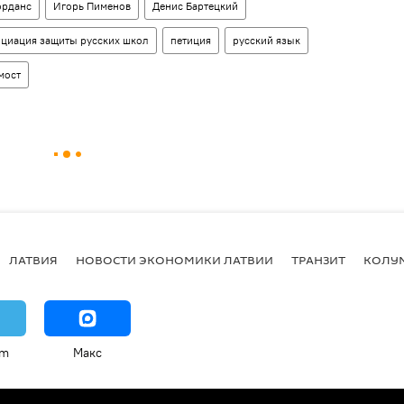
орданс
Игорь Пименов
Денис Бартецкий
циация защиты русских школ
петиция
русский язык
мост
ЛАТВИЯ
НОВОСТИ ЭКОНОМИКИ ЛАТВИИ
ТРАНЗИТ
КОЛУ
am
Макс